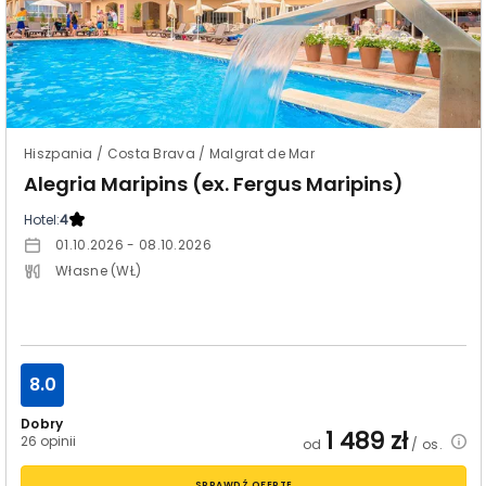
Hiszpania / Costa Brava / Malgrat de Mar
Alegria Maripins (ex. Fergus Maripins)
Hotel:
4
01.10.2026 - 08.10.2026
Własne (WŁ)
8.0
Dobry
1 489
zł
26 opinii
od
/ os.
SPRAWDŹ OFERTĘ