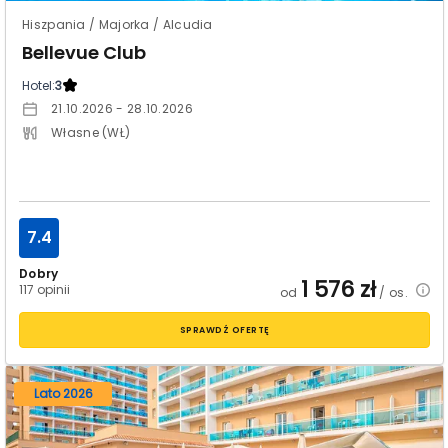
Hiszpania / Majorka / Alcudia
Bellevue Club
Hotel:
3
21.10.2026 - 28.10.2026
Własne (WŁ)
7.4
Dobry
1 576
zł
117 opinii
od
/ os.
SPRAWDŹ OFERTĘ
Lato 2026