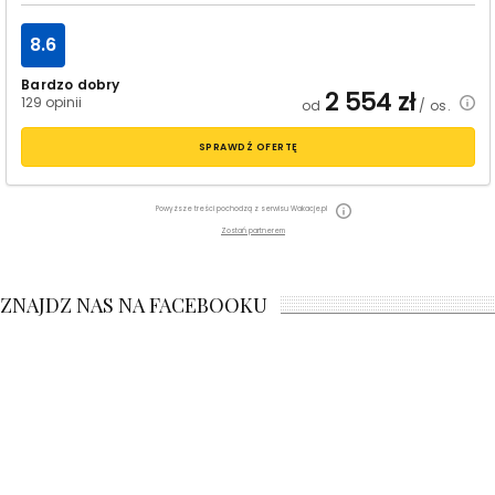
8.6
Bardzo dobry
2 554
zł
129 opinii
od
/ os.
SPRAWDŹ OFERTĘ
Powyższe treści pochodzą z serwisu Wakacje.pl
Zostań partnerem
ZNAJDZ NAS NA FACEBOOKU