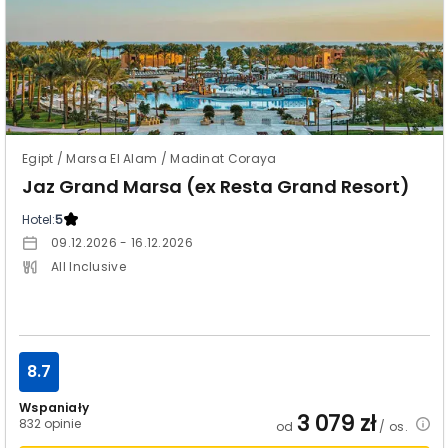
Egipt / Marsa El Alam / Madinat Coraya
Jaz Grand Marsa (ex Resta Grand Resort)
Hotel:
5
09.12.2026 - 16.12.2026
All Inclusive
8.7
Wspaniały
3 079
zł
832 opinie
od
/ os.