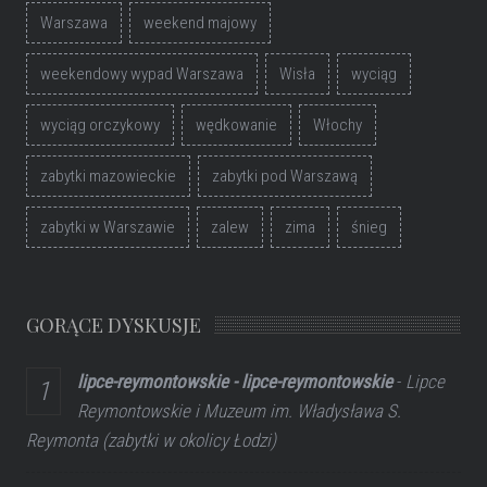
Warszawa
weekend majowy
weekendowy wypad Warszawa
Wisła
wyciąg
wyciąg orczykowy
wędkowanie
Włochy
zabytki mazowieckie
zabytki pod Warszawą
zabytki w Warszawie
zalew
zima
śnieg
GORĄCE DYSKUSJE
lipce-reymontowskie - lipce-reymontowskie
-
Lipce
Reymontowskie i Muzeum im. Władysława S.
Reymonta (zabytki w okolicy Łodzi)