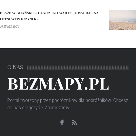
PLAŻE W GDAŃSKU – DLACZEGO WARTO JE WYBRAĆ NA
LETNI WYPOCZYNEK?
31 MARCA 2026
O NAS
BEZMAPY.PL
Portal tworzony przez podróżników dla podróżników
. Chcesz
do nas dołączyć ? Zapraszamy.