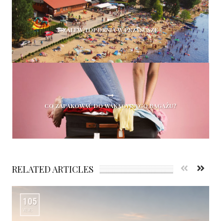
ZALEW TOPORNIA W PRZYSUSZE
CO ZAPAKOWAĆ DO WAKACYJNEGO BAGAŻU?
RELATED ARTICLES
105
VIEWS