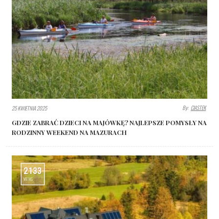
By:
CIASTEK
25 KWIETNIA 2025
GDZIE ZABRAĆ DZIECI NA MAJÓWKĘ? NAJLEPSZE POMYSŁY NA
RODZINNY WEEKEND NA MAZURACH
2133
VIEWS