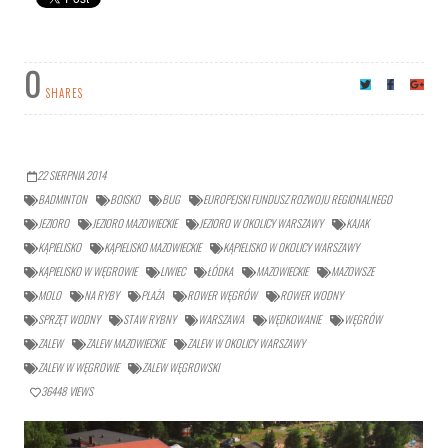
0
SHARES
22 SIERPNIA 2014
BADMINTON
BOISKO
BUG
EUROPEJSKI FUNDUSZ ROZWOJU REGIONALNEGO
JEZIORO
JEZIORO MAZOWIECKIE
JEZIORO W OKOLICY WARSZAWY
KAJAK
KĄPIELISKO
KĄPIELISKO MAZOWIECKIE
KĄPIELISKO W OKOLICY WARSZAWY
KĄPIELISKO W WĘGROWIE
LIWIEC
ŁÓDKA
MAZOWIECKIE
MAZOWSZE
MOLO
NA RYBY
PLAŻA
ROWER WĘGRÓW
ROWER WODNY
SPRZĘT WODNY
STAW RYBNY
WARSZAWA
WĘDKOWANIE
WĘGRÓW
ZALEW
ZALEW MAZOWIECKIE
ZALEW W OKOLICY WARSZAWY
ZALEW W WĘGROWIE
ZALEW WĘGROWSKI
36448
VIEWS