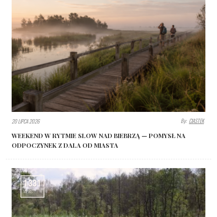
By:
CIASTEK
20 LIPCA 2026
WEEKEND W RYTMIE SLOW NAD BIEBRZĄ — POMYSŁ NA
ODPOCZYNEK Z DALA OD MIASTA
1331
VIEWS