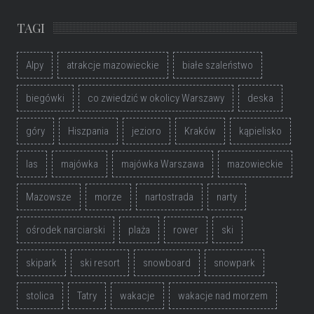
TAGI
Alpy
atrakcje mazowieckie
białe szaleństwo
biegówki
co zwiedzić w okolicy Warszawy
deska
góry
Hiszpania
jezioro
Kraków
kąpielisko
las
majówka
majówka Warszawa
mazowieckie
Mazowsze
morze
nartostrada
narty
ośrodek narciarski
plaża
rower
ski
skipark
ski resort
snowboard
snowpark
stolica
Tatry
wakacje
wakacje nad morzem