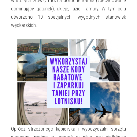
w których złowić można dorodne karpie (zdecydowanie
dominujący gatunek), ukleje, jazie i amury. W tym celu
utworzono 10 specjalnych, wygodnych stanowisk
wędkarskich.
Oprócz strzeżonego kąpieliska i wypożyczalni sprzętu
wodnego, można tu pograć w piłkę czy siatkówkę