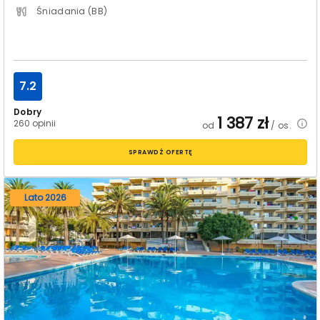
Śniadania (BB)
7.2
Dobry
1 387
zł
260 opinii
od
/ os.
SPRAWDŹ OFERTĘ
Lato 2026