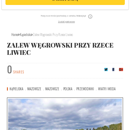
Powyższe treści pochodzą z serwisu Wakacje.pl
Zostań partnerem
Home
Kąpieliska
Zalew Węgrowski Przy Rzece Liwiec
ZALEW WĘGROWSKI PRZY RZECE
LIWIEC
0
SHARES
KĄPIELISKA
MAZOWSZE
MAZOWSZE
POLSKA
PRZEWODNIKI
WIATR I WODA