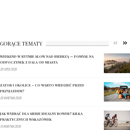
GORĄCE TEMATY
WEEKEND W RYTMIE SLOW NAD BIEBRZĄ — POMYSŁ NA
ODPOCZYNEK Z DALA OD MIASTA
20 LIPCA 2026
ZATOR I OKOLICE – CO WARTO WIEDZIEĆ PRZED
PRZYJAZDEM?
20 KWIETNIA 2026
JAK WYBRAĆ DLA SIEBIE IDEALNY ROWER? KILKA
PRAKTYCZNYCH WSKAZÓWEK
15 KWIETNIA 2026