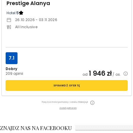
Prestige Alanya
Hotel:
5
26.10.2026 - 03.11.2026
All Inclusive
7.1
Dobry
1 946
zł
209 opinii
od
/ os.
SPRAWDŹ OFERTĘ
Powyższe treści pochodzą z serwisu Wakacje.pl
Zostań partnerem
ZNAJDZ NAS NA FACEBOOKU