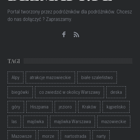
Portal tworzony przez podróżników dla podróżników
. Chcesz
do nas dołączyć ? Zapraszamy.
TAGI
Alpy
atrakcje mazowieckie
białe szaleństwo
biegówki
co zwiedzić w okolicy Warszawy
deska
góry
Hiszpania
jezioro
Kraków
kąpielisko
las
majówka
majówka Warszawa
mazowieckie
Mazowsze
morze
nartostrada
narty