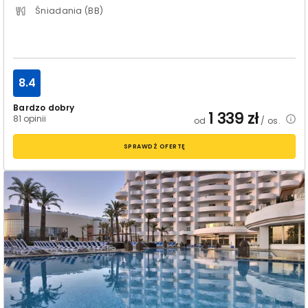
Śniadania (BB)
8.4
Bardzo dobry
1 339
zł
81 opinii
od
/ os.
SPRAWDŹ OFERTĘ