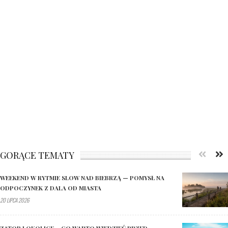
GORĄCE TEMATY
WEEKEND W RYTMIE SLOW NAD BIEBRZĄ — POMYSŁ NA
ODPOCZYNEK Z DALA OD MIASTA
20 LIPCA 2026
ZATOR I OKOLICE – CO WARTO WIEDZIEĆ PRZED