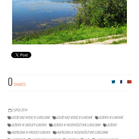
0
SHARES
2 LIPCA 2014
GDZIE NAD WODĘ W LUBELSKIM
GDZIE NAD WODĘ W ŁUKOWIE
JEZIORA W ŁUKOWIE
JEZIORA W OKOLICY ŁUKOWA
JEZIORA W WOJEWÓDZTWIE LUBELSKIM
JEZIORO
KĄPIELISKA W OKOLICY ŁUKOWA
KĄPIELISKA W WOJEWÓDZTWIE LUBELSKIM