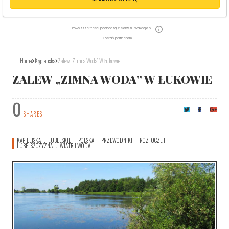
Powyższe treści pochodzą z serwisu Wakacje.pl
Zostań partnerem
Home
Kąpieliska
Zalew „Zimna Woda” W Łukowie
ZALEW „ZIMNA WODA” W ŁUKOWIE
0
SHARES
KĄPIELISKA
LUBELSKIE
POLSKA
PRZEWODNIKI
ROZTOCZE I
LUBELSZCZYZNA
WIATR I WODA