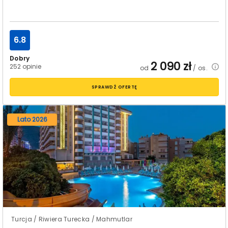
6.8
Dobry
2 090
zł
252 opinie
od
/ os.
SPRAWDŹ OFERTĘ
Lato 2026
Turcja / Riwiera Turecka / Mahmutlar