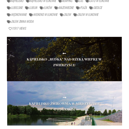
KĄPIELISKO
KĄPIELISKO W ŁUKOWIE
KEMPING
LAS
LATO W ŁUKOWIE
LUBELSKIE
LUBLIN
ŁUKÓW
MAZOWIECKIE
PLAŻA
SIEDLCE
WĘDKOWANIE
WEEKEND W ŁUKOWIE
ZALEW
ZALEW W ŁUKOWIE
ZALEW ZIMNA WODA
11917
VIEWS
KĄPIELISKO „RUDKA” NAD RZEKĄ WIEPRZ W
ZWIERZYŃCU
KĄPIELISKO ŻWIROWNIA W MIĘDZYRZECU
PODLASKIM