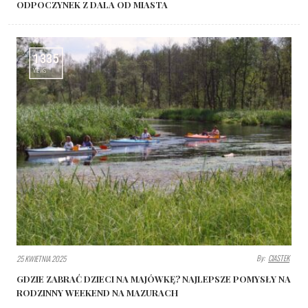
ODPOCZYNEK Z DALA OD MIASTA
1335
VIEWS
By:
CIASTEK
25 KWIETNIA 2025
GDZIE ZABRAĆ DZIECI NA MAJÓWKĘ? NAJLEPSZE POMYSŁY NA
RODZINNY WEEKEND NA MAZURACH