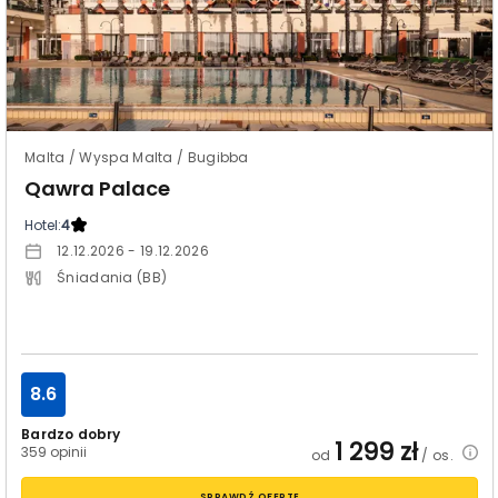
Malta / Wyspa Malta / Bugibba
Qawra Palace
Hotel:
4
12.12.2026 - 19.12.2026
Śniadania (BB)
8.6
Bardzo dobry
1 299
zł
359 opinii
od
/ os.
SPRAWDŹ OFERTĘ