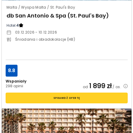
Malta / Wyspa Malta / St. Paul's Bay
db San Antonio & Spa (St. Paul's Bay)
Hotel:
4
03.12.2026 - 10.12.2026
Śniadania i obiadokolacje (HB)
8.8
Wspaniały
1 899
zł
298 opinii
od
/ os.
SPRAWDŹ OFERTĘ