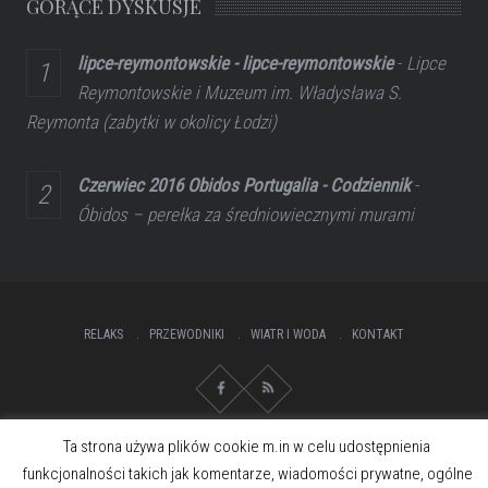
GORĄCE DYSKUSJE
lipce-reymontowskie - lipce-reymontowskie
-
Lipce
Reymontowskie i Muzeum im. Władysława S.
Reymonta (zabytki w okolicy Łodzi)
Czerwiec 2016 Obidos Portugalia - Codziennik
-
Óbidos – perełka za średniowiecznymi murami
RELAKS
PRZEWODNIKI
WIATR I WODA
KONTAKT
Ta strona używa plików cookie m.in w celu udostępnienia
funkcjonalności takich jak komentarze, wiadomości prywatne, ogólne