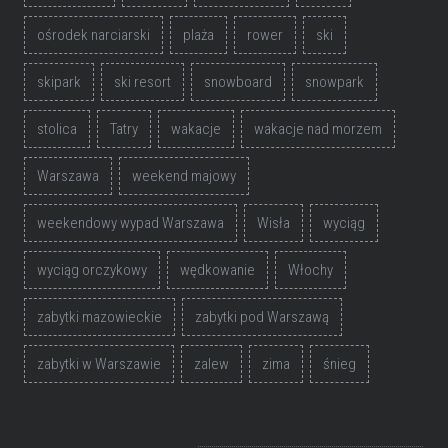
ośrodek narciarski
plaża
rower
ski
skipark
ski resort
snowboard
snowpark
stolica
Tatry
wakacje
wakacje nad morzem
Warszawa
weekend majowy
weekendowy wypad Warszawa
Wisła
wyciąg
wyciąg orczykowy
wędkowanie
Włochy
zabytki mazowieckie
zabytki pod Warszawą
zabytki w Warszawie
zalew
zima
śnieg