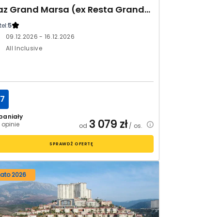
Jaz Grand Marsa (ex Resta Grand Resort)
el:
5
09.12.2026 - 16.12.2026
All Inclusive
.7
paniały
3 079
zł
 opinie
od
/ os.
SPRAWDŹ OFERTĘ
Lato 2026