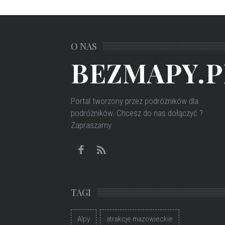
O NAS
BEZMAPY.P
Portal tworzony przez podróżników dla
podróżników
. Chcesz do nas dołączyć ?
Zapraszamy.
TAGI
Alpy
atrakcje mazowieckie