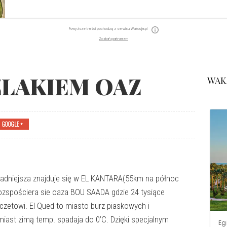
Powyższe treści pochodzą z serwisu Wakacje.pl
Zostań partnerem
ZLAKIEM OAZ
WAK
GOOGLE +
jładniejsza znajduje się w EL KANTARA(55km na północ
rozspościera sie oaza BOU SAADA gdzie 24 tysiące
zetowi. El Qued to miasto burz piaskowych i
iast zimą temp. spadaja do 0’C. Dzięki specjalnym
Eg