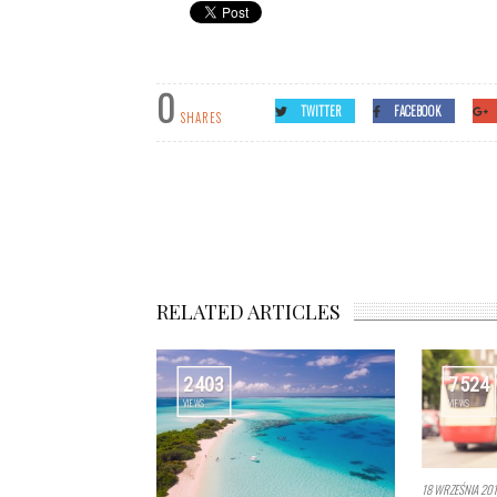
0
TWITTER
FACEBOOK
SHARES
EGIPT – MIASTO UMARŁYCH
RELATED ARTICLES
2403
7524
VIEWS
VIEWS
18 WRZEŚNIA 20