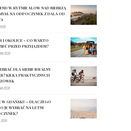
END W RYTMIE SLOW NAD BIEBRZĄ
MYSŁ NA ODPOCZYNEK Z DALA OD
TA
 2026
R I OKOLICE – CO WARTO
ZIEĆ PRZED PRZYJAZDEM?
NIA 2026
YBRAĆ DLA SIEBIE IDEALNY
R? KILKA PRAKTYCZNYCH
AZÓWEK
NIA 2026
E W GDAŃSKU – DLACZEGO
O JE WYBRAĆ NA LETNI
CZYNEK?
 2026