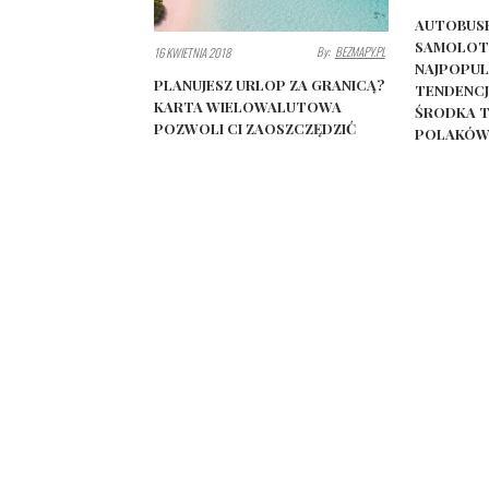
AUTOBUSE
SAMOLOTE
By:
BEZMAPY.PL
16 KWIETNIA 2018
NAJPOPUL
PLANUJESZ URLOP ZA GRANICĄ?
TENDENCJ
KARTA WIELOWALUTOWA
ŚRODKA 
POZWOLI CI ZAOSZCZĘDZIĆ
POLAKÓW 