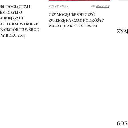
By:
BEZMAPY.PL
2 CZERWCA 2015
M, POCIĄGIEM I
M, CZYLI O
CZY MOGĘ UBEZPIECZYĆ
ARNIEJSZYCH
ZWIERZĘ NA CZAS PODRÓŻY?
ACH PRZY WYBORZE
WAKACJE Z KOTEM I PSEM
TRANSPORTU WŚRÓD
ZNA
W ROKU 2014
GOR