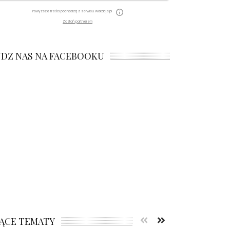
Powyższe treści pochodzą z serwisu Wakacje.pl
Zostań partnerem
JDZ NAS NA FACEBOOKU
ĄCE TEMATY