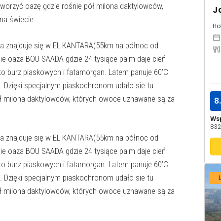
worzyć oazę gdzie rośnie pół milona daktylowców,
na świecie…
Hot
sza znajduje się w EL KANTARA(55km na północ od
sie oaza BOU SAADA gdzie 24 tysiące palm daje cień
o burz piaskowych i fatamorgan. Latem panuje 60’C
. Dzięki specjalnym piaskochronom udało sie tu
ół milona daktylowców, których owoce uznawane są za
8
Ws
832
sza znajduje się w EL KANTARA(55km na północ od
sie oaza BOU SAADA gdzie 24 tysiące palm daje cień
o burz piaskowych i fatamorgan. Latem panuje 60’C
. Dzięki specjalnym piaskochronom udało sie tu
ół milona daktylowców, których owoce uznawane są za