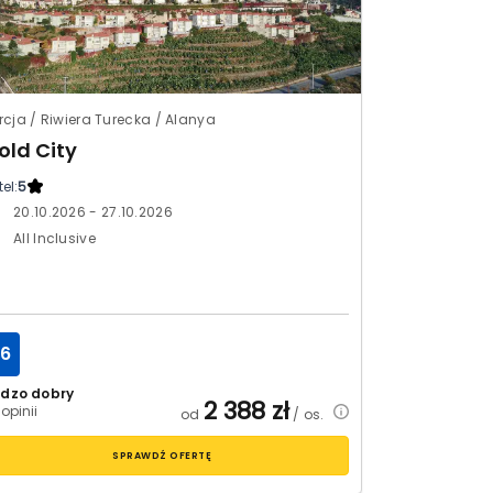
rcja / Riwiera Turecka / Alanya
old City
el:
5
20.10.2026 - 27.10.2026
All Inclusive
.6
rdzo dobry
2 388
zł
 opinii
od
/ os.
SPRAWDŹ OFERTĘ