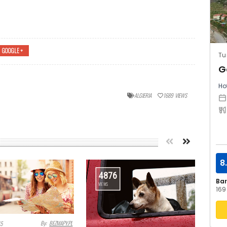
GOOGLE +
Tu
G
Hot
ALGIERIA
1689
VIEWS
KENIA – GÓRA KENIA
8
4876
Ba
VIEWS
169
By:
BEZMAPY.PL
15