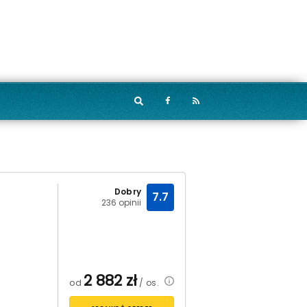
Dobry
7.7
236 opinii
2 882
zł
od
/ os.