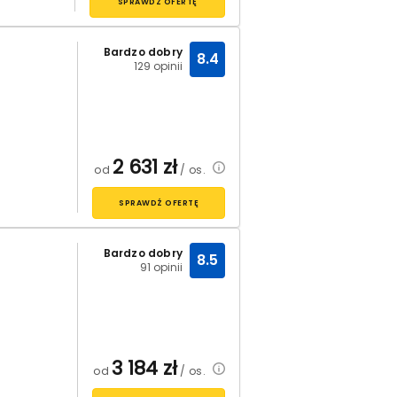
SPRAWDŹ OFERTĘ
Bardzo dobry
8.4
129 opinii
2 631
zł
od
/ os.
SPRAWDŹ OFERTĘ
Bardzo dobry
8.5
91 opinii
3 184
zł
od
/ os.