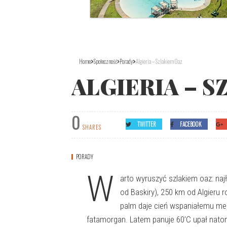
Home
Społeczność
Porady
Algieria – Szlakiem Oaz
ALGIERIA – S
0
TWITTER
FACEBOOK
SHARES
PORADY
W
arto wyruszyć szlakiem oaz: na
od Baskiry), 250 km od Algieru 
palm daje cień wspaniałemu mec
fatamorgan. Latem panuje 60’C upał natom