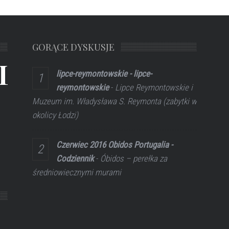
GORĄCE DYSKUSJE
L
lipce-reymontowskie - lipce-
reymontowskie
-
Lipce Reymontowskie i
Muzeum im. Władysława S. Reymonta (zabytki w
okolicy Łodzi)
Czerwiec 2016 Obidos Portugalia -
Codziennik
-
Óbidos – perełka za
średniowiecznymi murami