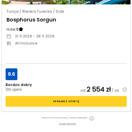
Turcja / Riwiera Turecka / Side
Bosphorus Sorgun
Hotel:
5
21.11.2026 - 28.11.2026
All Inclusive
8.6
Bardzo dobry
2 554
zł
130 opinii
od
/ os.
SPRAWDŹ OFERTĘ
Powyższe treści pochodzą z serwisu Wakacje.pl
Zostań partnerem