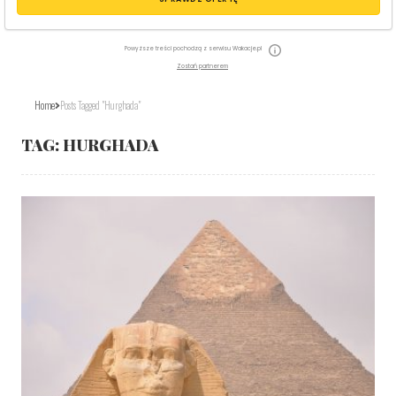
Powyższe treści pochodzą z serwisu Wakacje.pl
Zostań partnerem
Home
Posts Tagged "Hurghada"
TAG:
HURGHADA