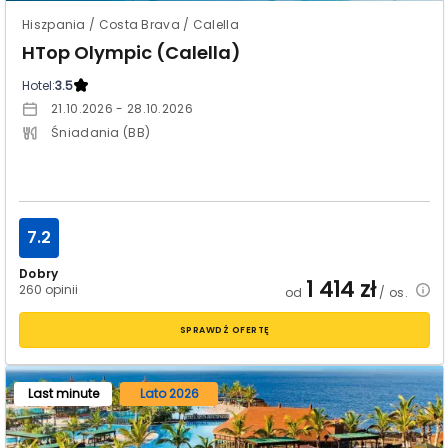
Hiszpania / Costa Brava / Calella
HTop Olympic (Calella)
Hotel:
3.5
21.10.2026 - 28.10.2026
Śniadania (BB)
7.2
Dobry
1 414
zł
260 opinii
od
/ os.
SPRAWDŹ OFERTĘ
Last minute
Lato 2026