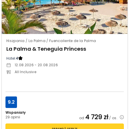
Hiszpania / La Palma / Fuencaliente de la Palma
La Palma & Teneguia Princess
Hotel:
4
12.08.2026 - 20.08.2026
All Inclusive
9.2
Wspaniały
4 729
zł
29 opinii
od
/ os.
SPRAWDŹ OFERTĘ