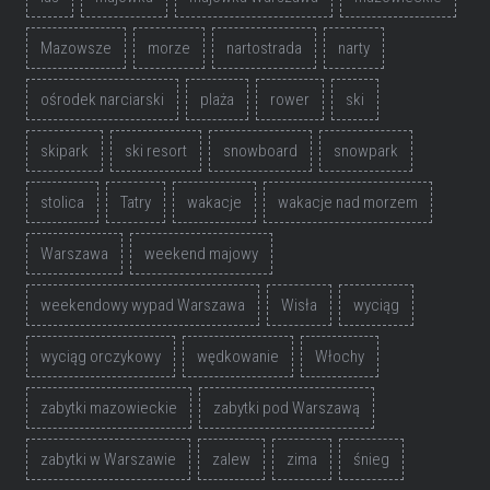
Mazowsze
morze
nartostrada
narty
ośrodek narciarski
plaża
rower
ski
skipark
ski resort
snowboard
snowpark
stolica
Tatry
wakacje
wakacje nad morzem
Warszawa
weekend majowy
weekendowy wypad Warszawa
Wisła
wyciąg
wyciąg orczykowy
wędkowanie
Włochy
zabytki mazowieckie
zabytki pod Warszawą
zabytki w Warszawie
zalew
zima
śnieg