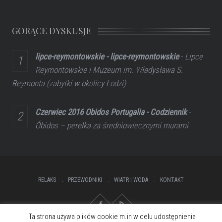
GORĄCE DYSKUSJE
lipce-reymontowskie - lipce-reymontowskie
-
Lipce
Reymontowskie i Muzeum im. Władysława S.
Reymonta (zabytki w okolicy Łodzi)
Czerwiec 2016 Obidos Portugalia - Codziennik
-
Óbidos – perełka za średniowiecznymi murami
RELAKS
PRZEWODNIKI
WIATR I WODA
KONTAKT
Ta strona używa plików cookie m.in w celu udostępnienia