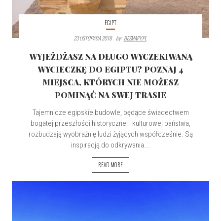
EGIPT
23 LISTOPADA 2018
By:
BEZMAPY.PL
WYJEŻDŻASZ NA DŁUGO WYCZEKIWANĄ
WYCIECZKĘ DO EGIPTU? POZNAJ 4
MIEJSCA, KTÓRYCH NIE MOŻESZ
POMINĄĆ NA SWEJ TRASIE
Tajemnicze egipskie budowle, będące świadectwem
bogatej przeszłości historycznej i kulturowej państwa,
rozbudzają wyobraźnię ludzi żyjących współcześnie. Są
inspiracją do odkrywania...
READ MORE