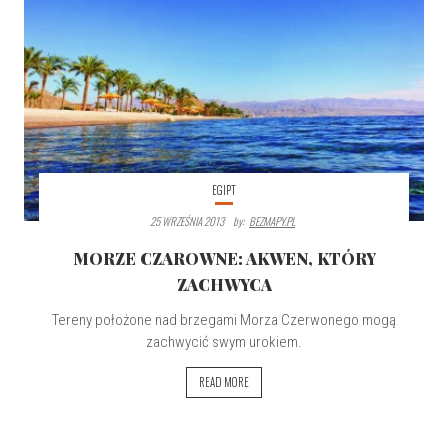
EGIPT
25 WRZEŚNIA 2013
By:
BEZMAPY.PL
MORZE CZAROWNE: AKWEN, KTÓRY
ZACHWYCA
Tereny położone nad brzegami Morza Czerwonego mogą
zachwycić swym urokiem.
READ MORE