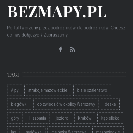
BEZMAPY.PL
Portal tworzony przez podróżników dla podróżników
. Chcesz
do nas dołączyć ? Zapraszamy.
TAGI
Alpy
atrakcje mazowieckie
białe szaleństwo
biegówki
co zwiedzić w okolicy Warszawy
deska
góry
Hiszpania
jezioro
Kraków
kąpielisko
las
majówka
majówka Warszawa
mazowieckie