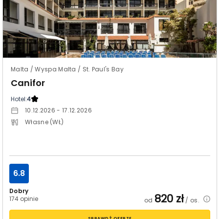
Malta / Wyspa Malta / St. Paul's Bay
Canifor
Hotel:
4
10.12.2026 - 17.12.2026
Własne (WŁ)
6.8
Dobry
820
zł
174 opinie
od
/ os.
SPRAWDŹ OFERTĘ