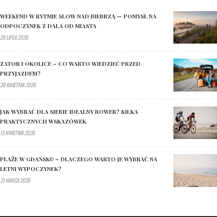
WEEKEND W RYTMIE SLOW NAD BIEBRZĄ — POMYSŁ NA
ODPOCZYNEK Z DALA OD MIASTA
20 LIPCA 2026
ZATOR I OKOLICE – CO WARTO WIEDZIEĆ PRZED
PRZYJAZDEM?
20 KWIETNIA 2026
JAK WYBRAĆ DLA SIEBIE IDEALNY ROWER? KILKA
PRAKTYCZNYCH WSKAZÓWEK
15 KWIETNIA 2026
PLAŻE W GDAŃSKU – DLACZEGO WARTO JE WYBRAĆ NA
LETNI WYPOCZYNEK?
31 MARCA 2026