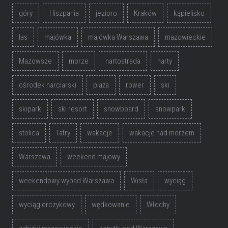
góry
Hiszpania
jezioro
Kraków
kąpielisko
las
majówka
majówka Warszawa
mazowieckie
Mazowsze
morze
nartostrada
narty
ośrodek narciarski
plaża
rower
ski
skipark
ski resort
snowboard
snowpark
stolica
Tatry
wakacje
wakacje nad morzem
Warszawa
weekend majowy
weekendowy wypad Warszawa
Wisła
wyciąg
wyciąg orczykowy
wędkowanie
Włochy