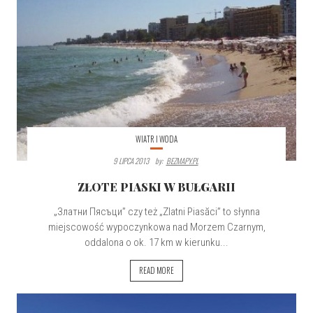
WIATR I WODA
9 LIPCA 2013
By:
BEZMAPY.PL
ZŁOTE PIASKI W BUŁGARII
„Златни Пясъци” czy też „Zlatni Piasăci” to słynna
miejscowość wypoczynkowa nad Morzem Czarnym,
oddalona o ok. 17 km w kierunku...
READ MORE