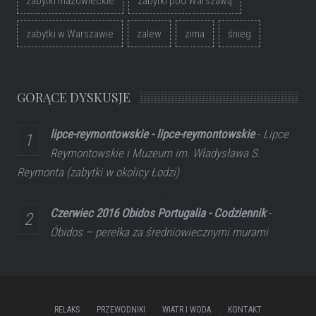
zabytki mazowieckie
zabytki pod Warszawą
zabytki w Warszawie
zalew
zima
śnieg
GORĄCE DYSKUSJE
lipce-reymontowskie - lipce-reymontowskie
-
Lipce
Reymontowskie i Muzeum im. Władysława S.
Reymonta (zabytki w okolicy Łodzi)
Czerwiec 2016 Obidos Portugalia - Codziennik
-
Óbidos – perełka za średniowiecznymi murami
RELAKS
PRZEWODNIKI
WIATR I WODA
KONTAKT