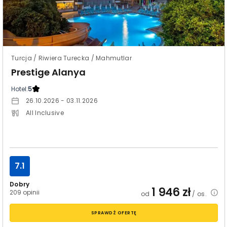
Turcja / Riwiera Turecka / Mahmutlar
Prestige Alanya
Hotel:
5
26.10.2026 - 03.11.2026
All Inclusive
7.1
Dobry
1 946
zł
209 opinii
od
/ os.
SPRAWDŹ OFERTĘ