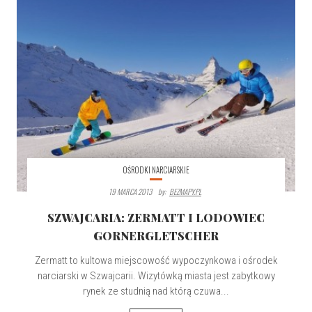
OŚRODKI NARCIARSKIE
19 MARCA 2013
By:
BEZMAPY.PL
SZWAJCARIA: ZERMATT I LODOWIEC
GORNERGLETSCHER
Zermatt to kultowa miejscowość wypoczynkowa i ośrodek
narciarski w Szwajcarii. Wizytówką miasta jest zabytkowy
rynek ze studnią nad którą czuwa...