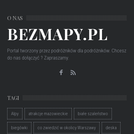
O NAS
BEZMAPY.PL
Portal tworzony przez podróżników dla podróżników
. Chcesz
do nas dołączyć ? Zapraszamy.
TAGI
Alpy
atrakcje mazowieckie
białe szaleństwo
biegówki
co zwiedzić w okolicy Warszawy
deska