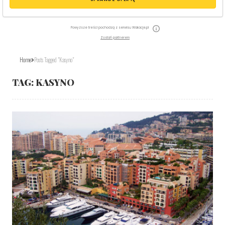
Powyższe treści pochodzą z serwisu Wakacje.pl
Zostań partnerem
Home
Posts Tagged "kasyno"
TAG:
KASYNO