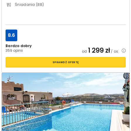
Śniadania (BB)
8.6
Bardzo dobry
1 299
zł
359 opinii
od
/ os.
SPRAWDŹ OFERTĘ