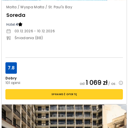
Malta / Wyspa Malta / St. Paul's Bay
Soreda
Hotel:
4
03.12.2026 - 10.12.2026
Śniadania (BB)
7.8
Dobry
1 069
zł
101 opinii
od
/ os.
SPRAWDŹ OFERTĘ