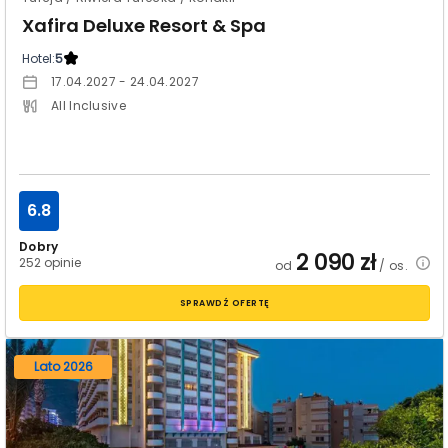
Xafira Deluxe Resort & Spa
Hotel:
5
17.04.2027 - 24.04.2027
All Inclusive
6.8
Dobry
2 090
zł
252 opinie
od
/ os.
SPRAWDŹ OFERTĘ
Lato 2026