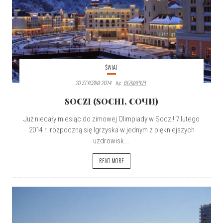
ŚWIAT
20 STYCZNIA 2014
By:
BEZMAPY.PL
SOCZI (SOCHI, СОЧИ)
Już niecały miesiąc do zimowej Olimpiady w Soczi! 7 lutego
2014 r. rozpoczną się Igrzyska w jednym z piękniejszych
uzdrowisk...
READ MORE