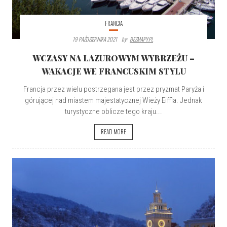
FRANCJA
19 PAŹDZIERNIKA 2021
By:
BEZMAPY.PL
WCZASY NA LAZUROWYM WYBRZEŻU –
WAKACJE WE FRANCUSKIM STYLU
Francja przez wielu postrzegana jest przez pryzmat Paryża i
górującej nad miastem majestatycznej Wieży Eiffla. Jednak
turystyczne oblicze tego kraju...
READ MORE