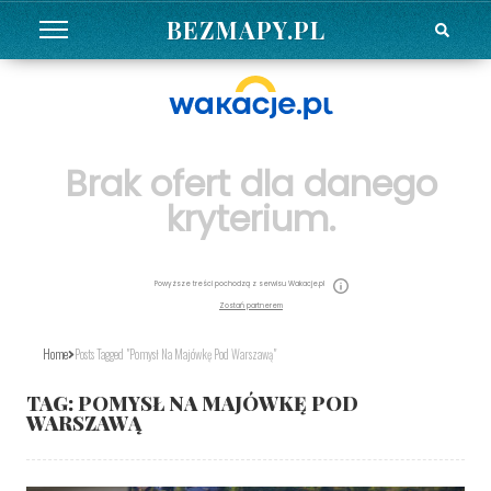
BEZMAPY.PL
Brak ofert dla danego
kryterium.
Powyższe treści pochodzą z serwisu Wakacje.pl
Zostań partnerem
Home
Posts Tagged "pomysł Na Majówkę Pod Warszawą"
TAG:
POMYSŁ NA MAJÓWKĘ POD
WARSZAWĄ