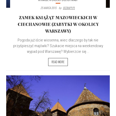
25 MARCA 2015
By:
BEZMAPY.PL
ZAMEK KSIĄŻĄT MAZOWIECKICH W
CIECHANOWIE (ZABYTKI W OKOLICY
WARSZAWY)
Pogoda już iście wiosenna, wiec dlaczego by tak nie
przyśpieszyć majówki? Szukacie miejsca na weekendowy
wypad pod Warszawę? Wybierzcie się...
READ MORE