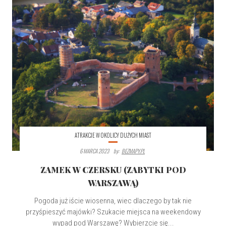
ATRAKCJE W OKOLICY DUŻYCH MIAST
6 MARCA 2023
By:
BEZMAPY.PL
ZAMEK W CZERSKU (ZABYTKI POD
WARSZAWĄ)
Pogoda już iście wiosenna, wiec dlaczego by tak nie
przyśpieszyć majówki? Szukacie miejsca na weekendowy
wypad pod Warszawę? Wybierzcie się...