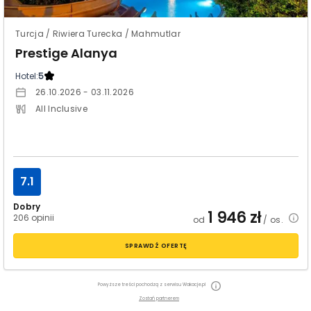
Turcja / Riwiera Turecka / Mahmutlar
Prestige Alanya
Hotel:
5
26.10.2026 - 03.11.2026
All Inclusive
7.1
Dobry
1 946
zł
206 opinii
od
/ os.
SPRAWDŹ OFERTĘ
Powyższe treści pochodzą z serwisu Wakacje.pl
Zostań partnerem