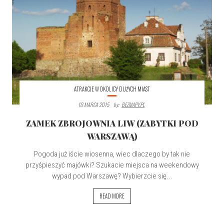
ATRAKCJE W OKOLICY DUŻYCH MIAST
10 MARCA 2015
By:
BEZMAPY.PL
ZAMEK ZBROJOWNIA LIW (ZABYTKI POD
WARSZAWĄ)
Pogoda już iście wiosenna, wiec dlaczego by tak nie
przyśpieszyć majówki? Szukacie miejsca na weekendowy
wypad pod Warszawę? Wybierzcie się...
READ MORE