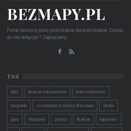
BEZMAPY.PL
Portal tworzony przez podróżników dla podróżników
. Chcesz
do nas dołączyć ? Zapraszamy.
TAGI
Alpy
atrakcje mazowieckie
białe szaleństwo
biegówki
co zwiedzić w okolicy Warszawy
deska
góry
Hiszpania
jezioro
Kraków
kąpielisko