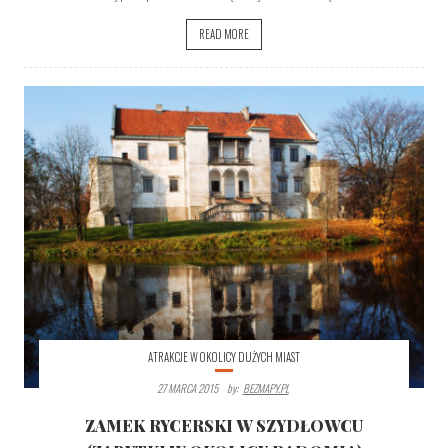
READ MORE
ATRAKCJE W OKOLICY DUŻYCH MIAST
27 MARCA 2015
By:
BEZMAPY.PL
ZAMEK RYCERSKI W SZYDŁOWCU