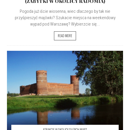
(ZABYTKI W OKOLICY RADOMIA)
Pogoda już iście wiosenna, wiec dlaczego by tak nie
przyśpieszyć majówki? Szukacie miejsca na weekendowy
wypad pod Warszawę? Wybierzcie się...
READ MORE
ATRAKCJE W OKOLICY DUŻYCH MIAST