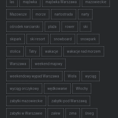
las
majówka
majówka Warszawa
mazowieckie
Mazowsze
morze
nartostrada
narty
ośrodek narciarski
plaża
rower
ski
skipark
ski resort
snowboard
snowpark
stolica
Tatry
wakacje
wakacje nad morzem
Warszawa
weekend majowy
weekendowy wypad Warszawa
Wisła
wyciąg
wyciąg orczykowy
wędkowanie
Włochy
zabytki mazowieckie
zabytki pod Warszawą
zabytki w Warszawie
zalew
zima
śnieg