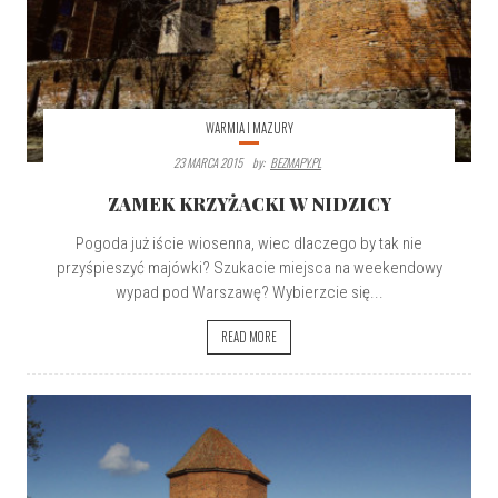
WARMIA I MAZURY
23 MARCA 2015
By:
BEZMAPY.PL
ZAMEK KRZYŻACKI W NIDZICY
Pogoda już iście wiosenna, wiec dlaczego by tak nie
przyśpieszyć majówki? Szukacie miejsca na weekendowy
wypad pod Warszawę? Wybierzcie się...
READ MORE