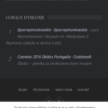
GORĄCE DYSKUSJE
lipce-reymontowskie - lipce-reymontowskie
-
Lipce
Reymontowskie i Muzeum im. Władysława S.
Reymonta (zabytki w okolicy Łodzi)
Czerwiec 2016 Obidos Portugalia - Codziennik
-
Óbidos – perełka za średniowiecznymi murami
RELAKS
PRZEWODNIKI
WIATR I WODA
KONTAKT
Ta strona używa plików cookie m.in w celu udostępnienia