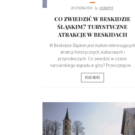
26 STYCZNIA 2016
By:
BEZMAPY.PL
CO ZWIEDZIĆ W BESKIDZIE
ŚLĄSKIM? TURYSTYCZNE
ATRAKCJE W BESKIDACH
W Beskidzie Śląskim jest multum interesującyc
atrakcji historycznych, kulturowych i
przyrodniczych. Co zwiedzić w czasie
narciarskiego wypadu w góry? Przeczytajcie...
READ MORE