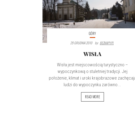
GÓRY
29 GRUDNIA 2010
By:
BEZMAPY.PL
WISŁA
Wisła jest miejscowością turystyczno –
wypoczynkową o stuletniej tradycji. Jej
położenie, klimat i uroki krajobrazowe zachęcaj
ludzi do wypoczynku zarówno...
READ MORE