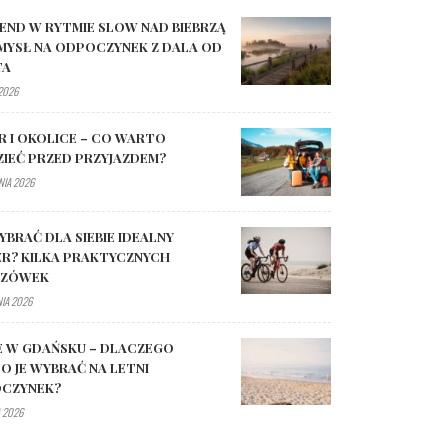
END W RYTMIE SLOW NAD BIEBRZĄ
MYSŁ NA ODPOCZYNEK Z DALA OD
TA
 2026
R I OKOLICE – CO WARTO
ZIEĆ PRZED PRZYJAZDEM?
NIA 2026
YBRAĆ DLA SIEBIE IDEALNY
R? KILKA PRAKTYCZNYCH
AZÓWEK
NIA 2026
E W GDAŃSKU – DLACZEGO
O JE WYBRAĆ NA LETNI
CZYNEK?
 2026