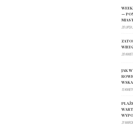
WEEK
— PO
MIAS
20 LIPCA
ZATO
WIED
20 KWIET
JAK W
ROWE
WSK
15 KWIET
PLAŻ
WART
WYPO
31 MARCA