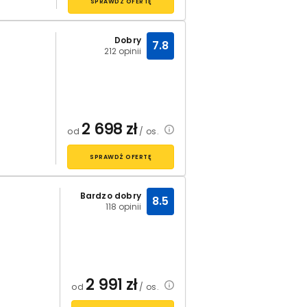
SPRAWDŹ OFERTĘ
Dobry
7.8
212 opinii
2 698
zł
od
/ os.
SPRAWDŹ OFERTĘ
Bardzo dobry
8.5
118 opinii
2 991
zł
od
/ os.