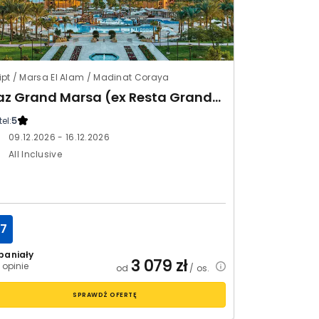
ipt / Marsa El Alam / Madinat Coraya
Jaz Grand Marsa (ex Resta Grand Resort)
el:
5
09.12.2026 - 16.12.2026
All Inclusive
.7
paniały
3 079
zł
 opinie
od
/ os.
SPRAWDŹ OFERTĘ