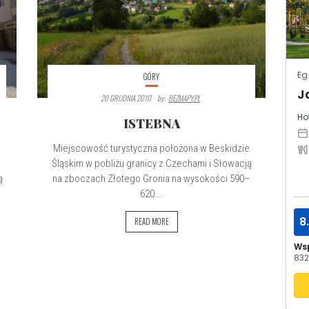
Eg
GÓRY
20 GRUDNIA 2010
By:
BEZMAPY.PL
Hot
ISTEBNA
Miejscowość turystyczna położona w Beskidzie
Śląskim w pobliżu granicy z Czechami i Słowacją
ą
na zboczach Złotego Gronia na wysokości 590–
620...
8
READ MORE
Ws
832