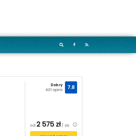
Dobry
7.8
401 opinii
2 575
zł
od
/ os.