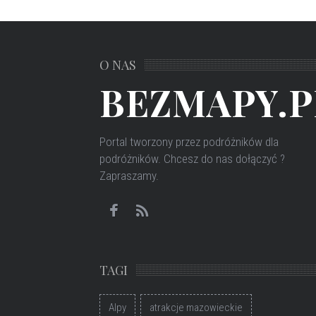
O NAS
BEZMAPY.P
Portal tworzony przez podróżników dla
podróżników
. Chcesz do nas dołączyć ?
Zapraszamy.
TAGI
Alpy
atrakcje mazowieckie