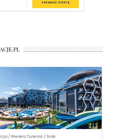
SPRAWDŹ OFERTĘ
ACJE.PL
rcja / Riwiera Turecka / Side