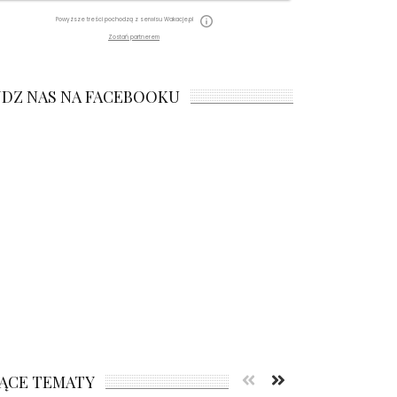
Powyższe treści pochodzą z serwisu Wakacje.pl
Zostań partnerem
JDZ NAS NA FACEBOOKU
ĄCE TEMATY