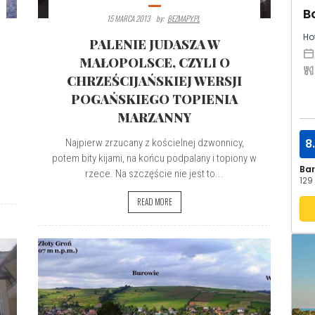
B
15 MARCA 2013
By:
BEZMAPY.PL
Hot
PALENIE JUDASZA W
MAŁOPOLSCE, CZYLI O
CHRZEŚCIJAŃSKIEJ WERSJI
POGAŃSKIEGO TOPIENIA
h
MARZANNY
8
Najpierw zrzucany z kościelnej dzwonnicy,
potem bity kijami, na końcu podpalany i topiony w
Ba
rzece. Na szczęście nie jest to...
129 
READ MORE