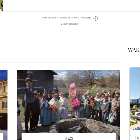
Powyższe treści pochodzą z serwisu Wakacje.pl
Zostań partnerem
WAK
Tu
NEWSY