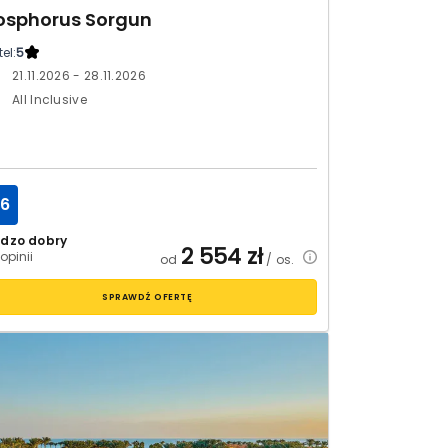
osphorus Sorgun
el:
5
21.11.2026 - 28.11.2026
All Inclusive
.6
rdzo dobry
2 554
zł
opinii
od
/ os.
SPRAWDŹ OFERTĘ