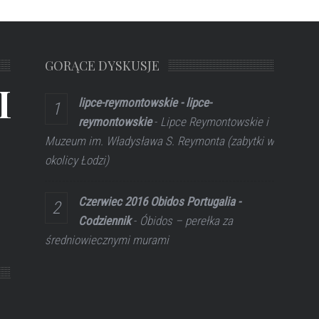
GORĄCE DYSKUSJE
L
lipce-reymontowskie - lipce-
reymontowskie
-
Lipce Reymontowskie i
Muzeum im. Władysława S. Reymonta (zabytki w
okolicy Łodzi)
Czerwiec 2016 Obidos Portugalia -
Codziennik
-
Óbidos – perełka za
średniowiecznymi murami