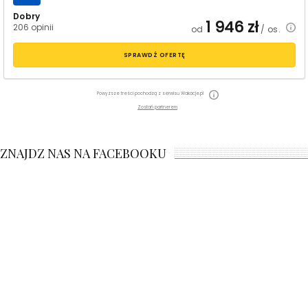
Dobry
1 946
zł
206 opinii
od
/ os.
SPRAWDŹ OFERTĘ
Powyższe treści pochodzą z serwisu Wakacje.pl
Zostań partnerem
ZNAJDZ NAS NA FACEBOOKU