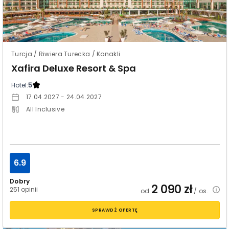
Turcja / Riwiera Turecka / Konakli
Xafira Deluxe Resort & Spa
Hotel:
5
17.04.2027 - 24.04.2027
All Inclusive
6.9
Dobry
2 090
zł
251 opinii
od
/ os.
SPRAWDŹ OFERTĘ