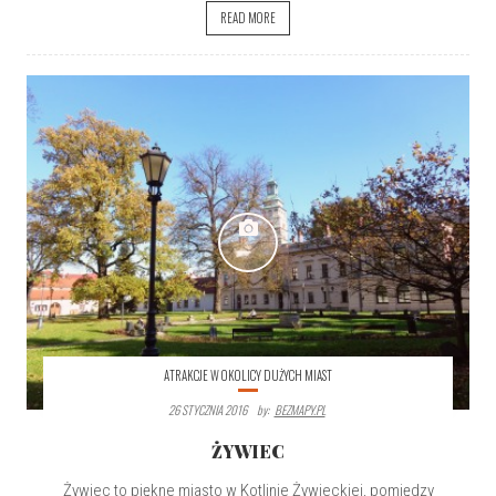
READ MORE
ATRAKCJE W OKOLICY DUŻYCH MIAST
26 STYCZNIA 2016
By:
BEZMAPY.PL
ŻYWIEC
Żywiec to piękne miasto w Kotlinie Żywieckiej, pomiędzy