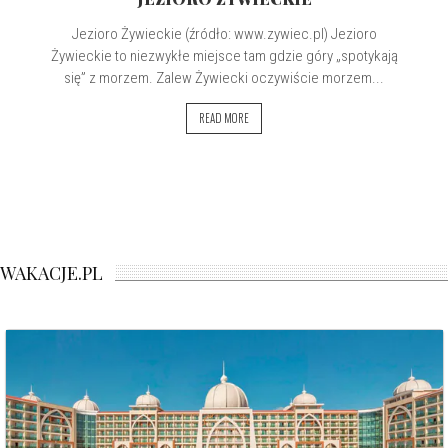
Jezioro Żywieckie (źródło: www.zywiec.pl) Jezioro
Żywieckie to niezwykłe miejsce tam gdzie góry „spotykają
się” z morzem. Zalew Żywiecki oczywiście morzem...
READ MORE
WAKACJE.PL