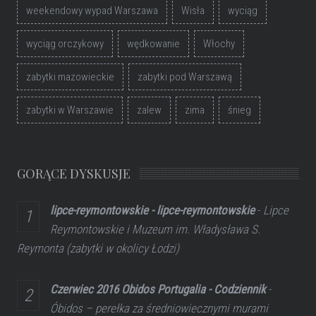
weekendowy wypad Warszawa
Wisła
wyciąg
wyciąg orczykowy
wędkowanie
Włochy
zabytki mazowieckie
zabytki pod Warszawą
zabytki w Warszawie
zalew
zima
śnieg
GORĄCE DYSKUSJE
lipce-reymontowskie - lipce-reymontowskie
-
Lipce
Reymontowskie i Muzeum im. Władysława S.
Reymonta (zabytki w okolicy Łodzi)
Czerwiec 2016 Obidos Portugalia - Codziennik
-
Óbidos – perełka za średniowiecznymi murami