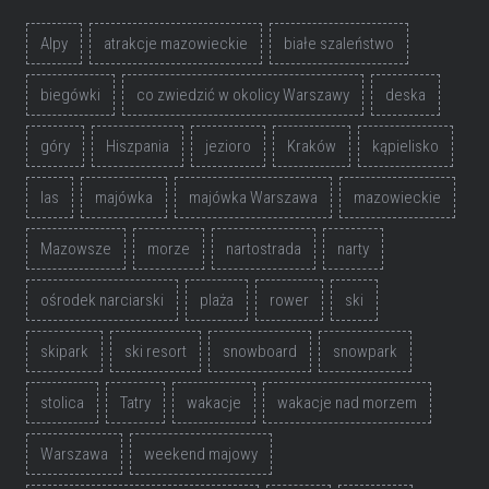
Alpy
atrakcje mazowieckie
białe szaleństwo
biegówki
co zwiedzić w okolicy Warszawy
deska
góry
Hiszpania
jezioro
Kraków
kąpielisko
las
majówka
majówka Warszawa
mazowieckie
Mazowsze
morze
nartostrada
narty
ośrodek narciarski
plaża
rower
ski
skipark
ski resort
snowboard
snowpark
stolica
Tatry
wakacje
wakacje nad morzem
Warszawa
weekend majowy