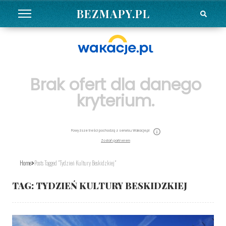
BEZMAPY.PL
Brak ofert dla danego
kryterium.
Powyższe treści pochodzą z serwisu Wakacje.pl
Zostań partnerem
Home
Posts Tagged "Tydzień Kultury Beskidzkiej"
TAG:
TYDZIEŃ KULTURY BESKIDZKIEJ