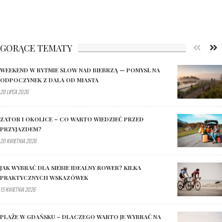
GORĄCE TEMATY
WEEKEND W RYTMIE SLOW NAD BIEBRZĄ — POMYSŁ NA
ODPOCZYNEK Z DALA OD MIASTA
20 LIPCA 2026
ZATOR I OKOLICE – CO WARTO WIEDZIEĆ PRZED
PRZYJAZDEM?
20 KWIETNIA 2026
JAK WYBRAĆ DLA SIEBIE IDEALNY ROWER? KILKA
PRAKTYCZNYCH WSKAZÓWEK
15 KWIETNIA 2026
PLAŻE W GDAŃSKU – DLACZEGO WARTO JE WYBRAĆ NA