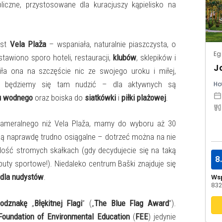
iczne, przystosowane dla kuracjuszy kąpielisko na
est
Vela Plaža
– wspaniała, naturalnie piaszczysta, o
Eg
stawiono sporo hoteli, restauracji,
klubów
, sklepików i
iła ona na szczęście nic ze swojego uroku i miłej,
ie będziemy się tam nudzić – dla aktywnych są
Hot
u wodnego
oraz boiska do
siatkówki
i
piłki plażowej
.
 kameralnego niż Vela Plaža, mamy do wyboru aż 30
 są naprawdę trudno osiągalne – dotrzeć można na nie
dość stromych skałkach (gdy decydujecie się na taką
8
buty sportowe!). Niedaleko centrum Baški znajduje się
 dla nudystów
.
Ws
832
odznakę
„
Błękitnej Flagi
” („
The Blue Flag Award
”).
Foundation of Environmental Education
(
FEE
) jedynie