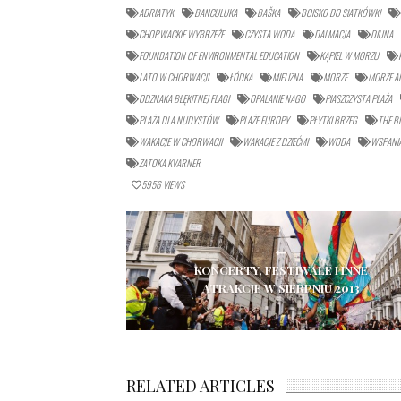
ADRIATYK
BANCULUKA
BAŠKA
BOISKO DO SIATKÓWKI
CHORWACKIE WYBRZEŻE
CZYSTA WODA
DALMACJA
DIUNA
FOUNDATION OF ENVIRONMENTAL EDUCATION
KĄPIEL W MORZU
LATO W CHORWACJI
ŁÓDKA
MIELIZNA
MORZE
MORZE AD
ODZNAKA BŁĘKITNEJ FLAGI
OPALANIE NAGO
PIASZCZYSTA PLAŻA
PLAŻA DLA NUDYSTÓW
PLAŻE EUROPY
PŁYTKI BRZEG
THE B
WAKACJE W CHORWACJI
WAKACJE Z DZIEĆMI
WODA
WSPANIA
ZATOKA KVARNER
5956
VIEWS
KONCERTY, FESTIWALE I INNE
ATRAKCJE W SIERPNIU 2013
RELATED ARTICLES