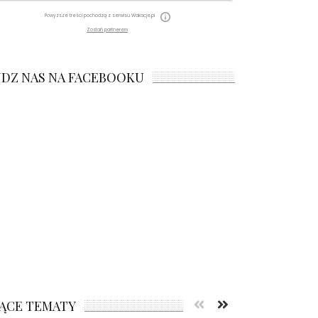
Powyższe treści pochodzą z serwisu Wakacje.pl
Zostań partnerem
JDZ NAS NA FACEBOOKU
ĄCE TEMATY