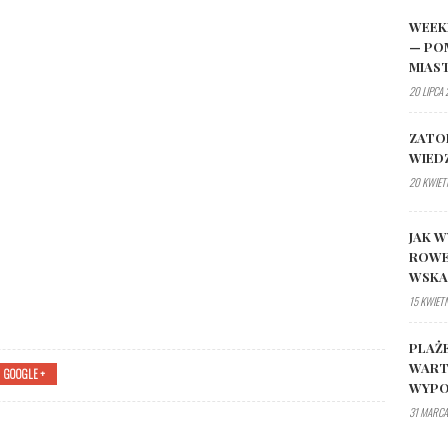
WEEK
— PO
MIAS
20 LIPCA
ZATO
WIED
20 KWIET
JAK W
ROWE
WSK
15 KWIET
PLAŻ
WART
GOOGLE +
WYPO
31 MARCA