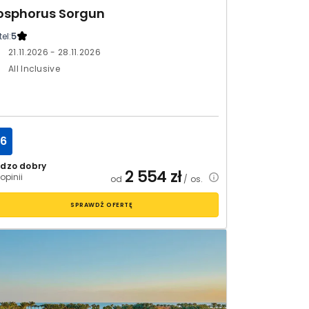
osphorus Sorgun
el:
5
21.11.2026 - 28.11.2026
All Inclusive
.6
rdzo dobry
2 554
zł
opinii
od
/ os.
SPRAWDŹ OFERTĘ