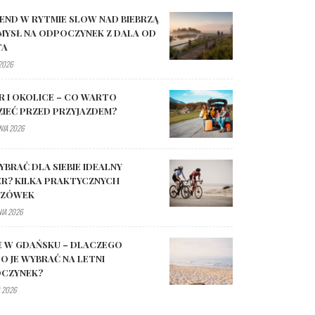
END W RYTMIE SLOW NAD BIEBRZĄ
MYSŁ NA ODPOCZYNEK Z DALA OD
TA
 2026
R I OKOLICE – CO WARTO
ZIEĆ PRZED PRZYJAZDEM?
NIA 2026
YBRAĆ DLA SIEBIE IDEALNY
R? KILKA PRAKTYCZNYCH
AZÓWEK
NIA 2026
E W GDAŃSKU – DLACZEGO
O JE WYBRAĆ NA LETNI
CZYNEK?
 2026