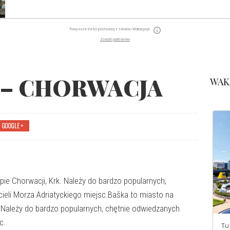
Powyższe treści pochodzą z serwisu Wakacje.pl
Zostań partnerem
 – CHORWACJA
WAK
GOOGLE +
pie Chorwacji, Krk. Należy do bardzo popularnych,
cieli Morza Adriatyckiego miejsc.Baška to miasto na
. Należy do bardzo popularnych, chętnie odwiedzanych
c.
Tu