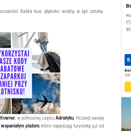
B
Hot
8
Ba
129 
 Kvarner
, w północnej części
Adriatyku
. Rozwój swojej
m
wspaniałym plażom
, które napędzają turystykę już od