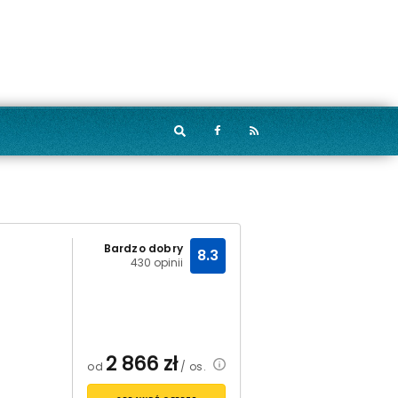
Bardzo dobry
8.3
430 opinii
2 866
zł
od
/ os.