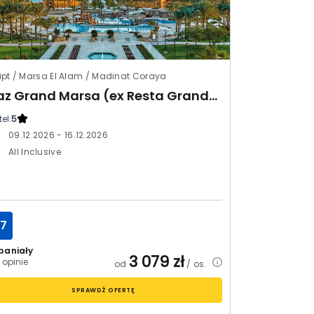
ipt / Marsa El Alam / Madinat Coraya
Jaz Grand Marsa (ex Resta Grand Resort)
el:
5
09.12.2026 - 16.12.2026
All Inclusive
.7
paniały
3 079
zł
 opinie
od
/ os.
SPRAWDŹ OFERTĘ