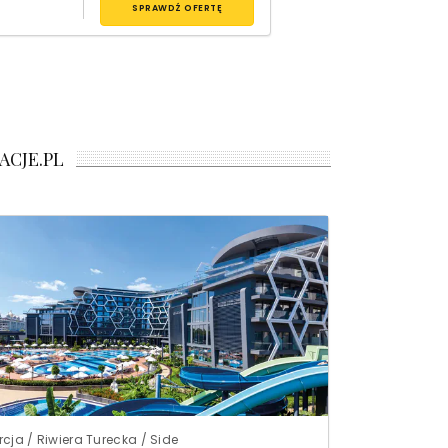
SPRAWDŹ OFERTĘ
ACJE.PL
rcja / Riwiera Turecka / Side