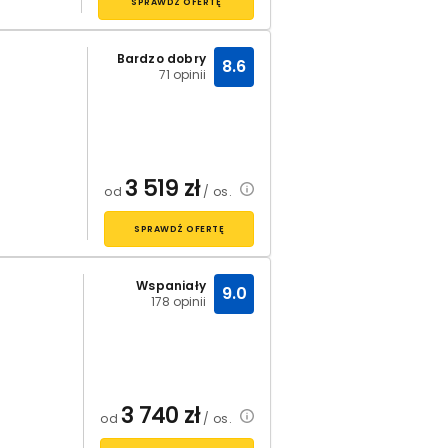
SPRAWDŹ OFERTĘ
Bardzo dobry
8.6
71 opinii
3 519
zł
od
/ os.
SPRAWDŹ OFERTĘ
Wspaniały
9.0
178 opinii
3 740
zł
od
/ os.