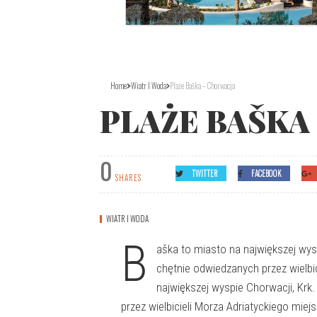
Home
Wiatr I Woda
Plaże Baška – Chorwacja
PLAŻE BAŠKA
0
TWITTER
FACEBOOK
SHARES
WIATR I WODA
B
aška to miasto na największej wys
chętnie odwiedzanych przez wielbi
największej wyspie Chorwacji, Krk
przez wielbicieli Morza Adriatyckiego miejs