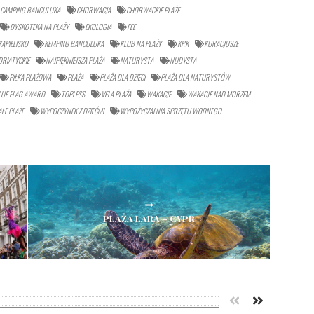
CAMPING BANCULUKA
CHORWACJA
CHORWACKIE PLAŻE
DYSKOTEKA NA PLAŻY
EKOLOGIA
FEE
KĄPIELISKO
KEMPING BANCULUKA
KLUB NA PLAŻY
KRK
KURACJUSZE
RIATYCKIE
NAJPIĘKNIEJSZA PLAŻA
NATURYSTA
NUDYSTA
PIŁKA PLAŻOWA
PLAŻA
PLAŻA DLA DZIECI
PLAŻA DLA NATURYSTÓW
LUE FLAG AWARD
TOPLESS
VELA PLAŽA
WAKACJE
WAKACJE NAD MORZEM
ŁE PLAŻE
WYPOCZYNEK Z DZIEĆMI
WYPOŻYCZALNIA SPRZĘTU WODNEGO
PLAŻA LARA – CYPR