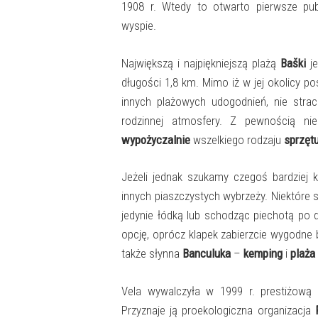
1908 r. Wtedy to otwarto pierwsze publ
wyspie.
Największą i najpiękniejszą plażą
Baški
j
długości 1,8 km. Mimo iż w jej okolicy po
innych plażowych udogodnień, nie strac
rodzinnej atmosfery. Z pewnością n
wypożyczalnie
wszelkiego rodzaju
sprzęt
Jeżeli jednak szukamy czegoś bardziej
innych piaszczystych wybrzeży. Niektóre
jedynie łódką lub schodząc piechotą po 
opcję, oprócz klapek zabierzcie wygodne 
także słynna
Banculuka
–
kemping
i
plaża
Vela wywalczyła w 1999 r. prestiżową
Przyznaje ją proekologiczna organizacja