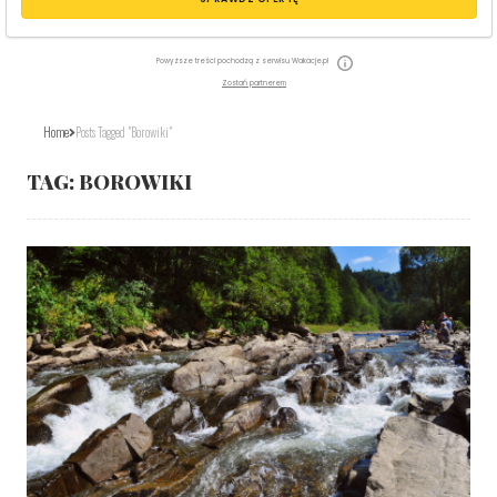
Powyższe treści pochodzą z serwisu Wakacje.pl
Zostań partnerem
Home
Posts Tagged "borowiki"
TAG:
BOROWIKI