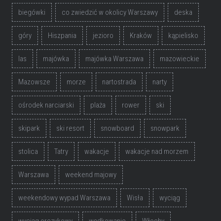
biegówki
co zwiedzić w okolicy Warszawy
deska
góry
Hiszpania
jezioro
Kraków
kąpielisko
las
majówka
majówka Warszawa
mazowieckie
Mazowsze
morze
nartostrada
narty
ośrodek narciarski
plaża
rower
ski
skipark
ski resort
snowboard
snowpark
stolica
Tatry
wakacje
wakacje nad morzem
Warszawa
weekend majowy
weekendowy wypad Warszawa
Wisła
wyciąg