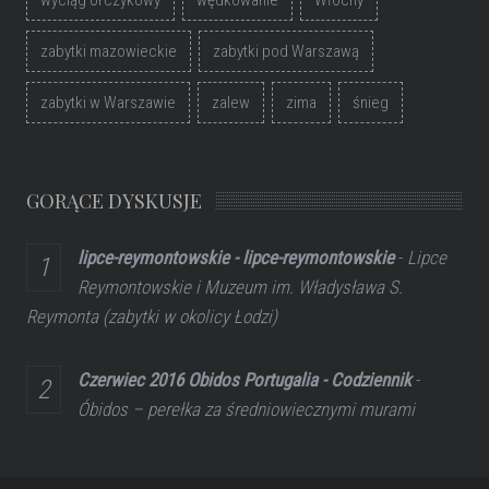
wyciąg orczykowy
wędkowanie
Włochy
zabytki mazowieckie
zabytki pod Warszawą
zabytki w Warszawie
zalew
zima
śnieg
GORĄCE DYSKUSJE
lipce-reymontowskie - lipce-reymontowskie
-
Lipce
Reymontowskie i Muzeum im. Władysława S.
Reymonta (zabytki w okolicy Łodzi)
Czerwiec 2016 Obidos Portugalia - Codziennik
-
Óbidos – perełka za średniowiecznymi murami