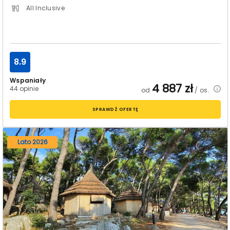
All Inclusive
8.9
Wspaniały
4 887
zł
44 opinie
od
/ os.
SPRAWDŹ OFERTĘ
Lato 2026