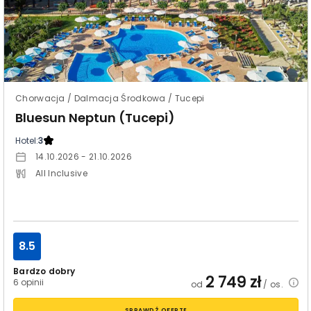
Chorwacja / Dalmacja Środkowa / Tucepi
Bluesun Neptun (Tucepi)
Hotel:
3
14.10.2026 - 21.10.2026
All Inclusive
8.5
Bardzo dobry
2 749
zł
6 opinii
od
/ os.
SPRAWDŹ OFERTĘ