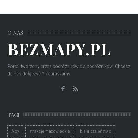
O NAS
BEZMAPY.PL
Portal tworzony przez podróżników dla podróżników
. Chcesz
do nas dołączyć ? Zapraszamy.
TAGI
Alpy
atrakcje mazowieckie
białe szaleństwo