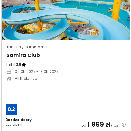
Tunezja / Hammamet
Samira Club
Hotel:
3.5
06.05.2027 - 13.05.2027
All Inclusive
8.2
Bardzo dobry
1 999
zł
227 opinii
od
/ os.