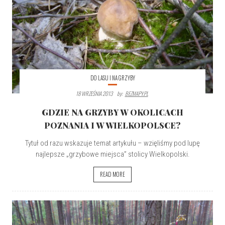
DO LASU I NA GRZYBY
18 WRZEŚNIA 2013
By:
BEZMAPY.PL
GDZIE NA GRZYBY W OKOLICACH
POZNANIA I W WIELKOPOLSCE?
Tytuł od razu wskazuje temat artykułu – wzięliśmy pod lupę
najlepsze „grzybowe miejsca” stolicy Wielkopolski.
READ MORE