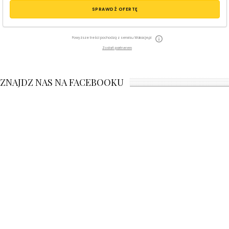
SPRAWDŹ OFERTĘ
Powyższe treści pochodzą z serwisu Wakacje.pl
Zostań partnerem
ZNAJDZ NAS NA FACEBOOKU