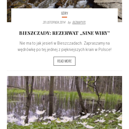
GÓRY
20 LISTOPADA 2014
By:
BEZMAPY.PL
BIESZCZADY: REZERWAT „SINE WIRY”
Nie ma to jak jesień w Bieszczadach. Zapraszamy na
wędrówkę po tej jednej z piękniejszych krain w Polsce!
READ MORE