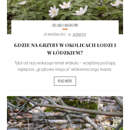
DO LASU I NA GRZYBY
20 WRZEŚNIA 2013
By:
BEZMAPY.PL
GDZIE NA GRZYBY W OKOLICACH ŁODZI I
W ŁÓDZKIEM?
Tytuł od razu wskazuje temat artykułu – wzięliśmy pod lupę
najlepsze „grzybowe miejsca” włókienniczego miasta.
READ MORE