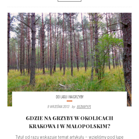
DO LASU I NA GRZYBY
9 WRZEŚNIA 2013
By:
BEZMAPY.PL
GDZIE NA GRZYBY W OKOLICACH
KRAKOWA I W MAŁOPOLSKIM?
Tytuł od razu wskazuje temat artykułu – wzięliśmy pod lupę