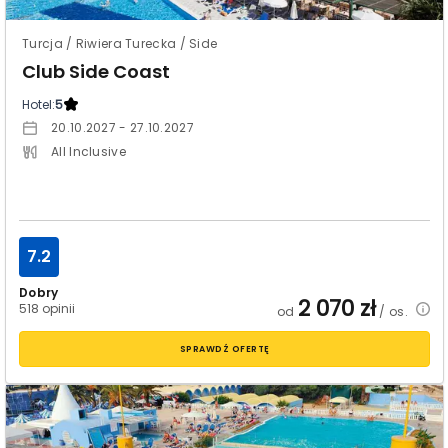
Turcja / Riwiera Turecka / Side
Club Side Coast
Hotel:
5
20.10.2027 - 27.10.2027
All Inclusive
7.2
Dobry
2 070
zł
518 opinii
od
/ os.
SPRAWDŹ OFERTĘ