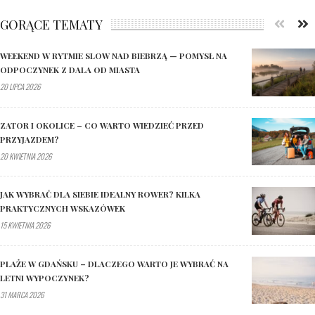
GORĄCE TEMATY
WEEKEND W RYTMIE SLOW NAD BIEBRZĄ — POMYSŁ NA
ODPOCZYNEK Z DALA OD MIASTA
20 LIPCA 2026
ZATOR I OKOLICE – CO WARTO WIEDZIEĆ PRZED
PRZYJAZDEM?
20 KWIETNIA 2026
JAK WYBRAĆ DLA SIEBIE IDEALNY ROWER? KILKA
PRAKTYCZNYCH WSKAZÓWEK
15 KWIETNIA 2026
PLAŻE W GDAŃSKU – DLACZEGO WARTO JE WYBRAĆ NA
LETNI WYPOCZYNEK?
31 MARCA 2026