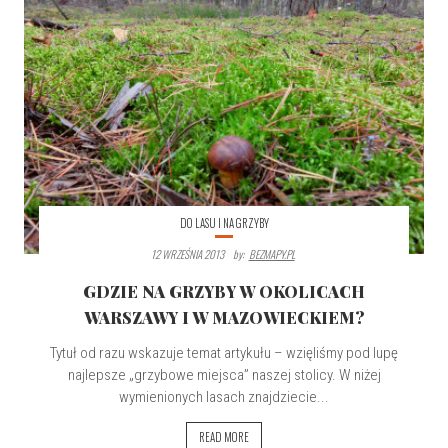
DO LASU I NA GRZYBY
12 WRZEŚNIA 2013
By:
BEZMAPY.PL
GDZIE NA GRZYBY W OKOLICACH
WARSZAWY I W MAZOWIECKIEM?
Tytuł od razu wskazuje temat artykułu – wzięliśmy pod lupę
najlepsze „grzybowe miejsca” naszej stolicy. W niżej
wymienionych lasach znajdziecie...
READ MORE