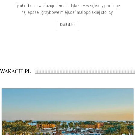
Tytuł od razu wskazuje temat artykułu – wzięliśmy pod lupę
najlepsze „grzybowe miejsca” małopolskiej stolicy.
READ MORE
WAKACJE.PL