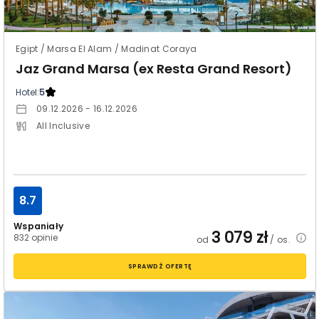
Egipt / Marsa El Alam / Madinat Coraya
Jaz Grand Marsa (ex Resta Grand Resort)
Hotel:
5
09.12.2026 - 16.12.2026
All Inclusive
8.7
Wspaniały
3 079
zł
832 opinie
od
/ os.
SPRAWDŹ OFERTĘ