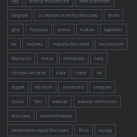
Alpy
atrakcje mazowieckie
białe szaleństwo
biegówki
co zwiedzić w okolicy Warszawy
deska
góry
Hiszpania
jezioro
Kraków
kąpielisko
las
majówka
majówka Warszawa
mazowieckie
Mazowsze
morze
nartostrada
narty
ośrodek narciarski
plaża
rower
ski
skipark
ski resort
snowboard
snowpark
stolica
Tatry
wakacje
wakacje nad morzem
Warszawa
weekend majowy
weekendowy wypad Warszawa
Wisła
wyciąg