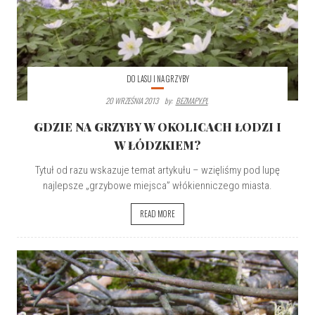
DO LASU I NA GRZYBY
20 WRZEŚNIA 2013
By:
BEZMAPY.PL
GDZIE NA GRZYBY W OKOLICACH ŁODZI I
W ŁÓDZKIEM?
Tytuł od razu wskazuje temat artykułu – wzięliśmy pod lupę
najlepsze „grzybowe miejsca” włókienniczego miasta.
READ MORE