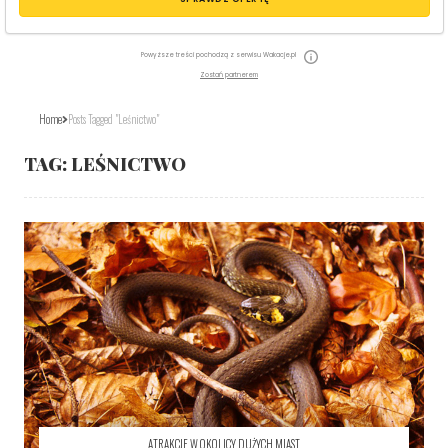
Powyższe treści pochodzą z serwisu Wakacje.pl
Zostań partnerem
Home
Posts Tagged "leśnictwo"
TAG:
LEŚNICTWO
ATRAKCJE W OKOLICY DUŻYCH MIAST