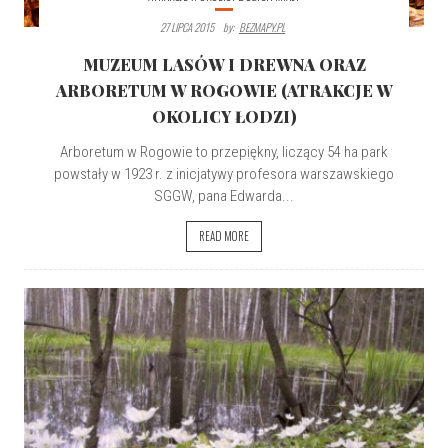
27 LIPCA 2015
By:
BEZMAPY.PL
MUZEUM LASÓW I DREWNA ORAZ
ARBORETUM W ROGOWIE (ATRAKCJE W
OKOLICY ŁODZI)
Arboretum w Rogowie to przepiękny, liczący 54 ha park
powstały w 1923 r. z inicjatywy profesora warszawskiego
SGGW, pana Edwarda...
READ MORE