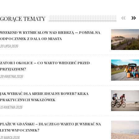
GORĄCE TEMATY
WEEKEND W RYTMIE SLOW NAD BIEBRZĄ — POMYSŁ NA
ODPOCZYNEK Z DALA OD MIASTA
20 LIPCA 2026
ZATOR I OKOLICE – CO WARTO WIEDZIEĆ PRZED
PRZYJAZDEM?
20 KWIETNIA 2026
JAK WYBRAĆ DLA SIEBIE IDEALNY ROWER? KILKA
PRAKTYCZNYCH WSKAZÓWEK
15 KWIETNIA 2026
PLAŻE W GDAŃSKU – DLACZEGO WARTO JE WYBRAĆ NA
LETNI WYPOCZYNEK?
31 MARCA 2026