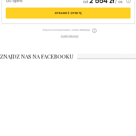
2 554
zł
130 opinii
od
/ os.
SPRAWDŹ OFERTĘ
Powyższe treści pochodzą z serwisu Wakacje.pl
Zostań partnerem
ZNAJDZ NAS NA FACEBOOKU