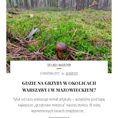
DO LASU I NA GRZYBY
12 WRZEŚNIA 2013
By:
BEZMAPY.PL
GDZIE NA GRZYBY W OKOLICACH
WARSZAWY I W MAZOWIECKIEM?
Tytuł od razu wskazuje temat artykułu – wzięliśmy pod lupę
najlepsze „grzybowe miejsca” naszej stolicy. W niżej
wymienionych lasach znajdziecie...