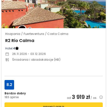
Hiszpania / Fuerteventura / Costa Calma
R2 Rio Calma
Hotel:
4
26.11.2026 - 03.12.2026
Śniadania i obiadokolacje (HB)
8.2
Bardzo dobry
3 919
zł
183 opinie
od
/ os.
SPRAWDŹ OFERTĘ