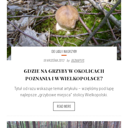
DO LASU I NA GRZYBY
18 WRZEŚNIA 2013
By:
BEZMAPY.PL
GDZIE NA GRZYBY W OKOLICACH
POZNANIA I W WIELKOPOLSCE?
Tytuł od razu wskazuje temat artykułu – wzięliśmy pod lupę
najlepsze „grzybowe miejsca” stolicy Wielkopolski.
READ MORE