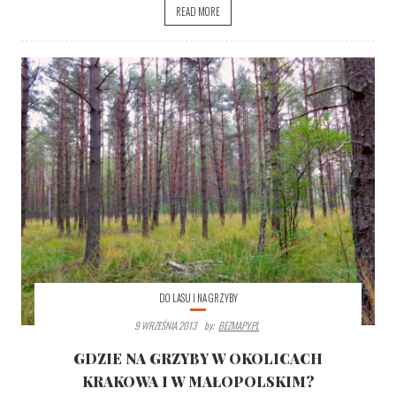
READ MORE
DO LASU I NA GRZYBY
9 WRZEŚNIA 2013
By:
BEZMAPY.PL
GDZIE NA GRZYBY W OKOLICACH
KRAKOWA I W MAŁOPOLSKIM?