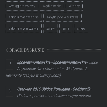
wyciąg orczykowy
wędkowanie
Włochy
zabytki mazowieckie
zabytki pod Warszawą
zabytki w Warszawie
zalew
zima
śnieg
GORĄCE DYSKUSJE
lipce-reymontowskie - lipce-reymontowskie
-
Lipce
Reymontowskie i Muzeum im. Władysława S.
Reymonta (zabytki w okolicy Łodzi)
Czerwiec 2016 Obidos Portugalia - Codziennik
-
Óbidos – perełka za średniowiecznymi murami