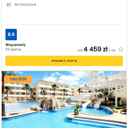
All Inclusive
8.9
Wspaniały
4 459
zł
33 opinie
od
/ os.
SPRAWDŹ OFERTĘ
Lato 2026