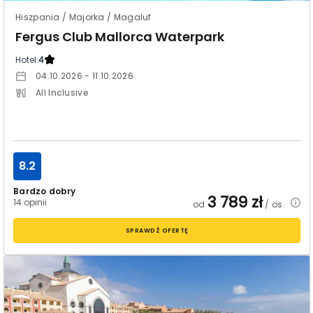
Hiszpania / Majorka / Magaluf
Fergus Club Mallorca Waterpark
Hotel:
4
04.10.2026 - 11.10.2026
All Inclusive
8.2
Bardzo dobry
3 789
zł
14 opinii
od
/ os.
SPRAWDŹ OFERTĘ