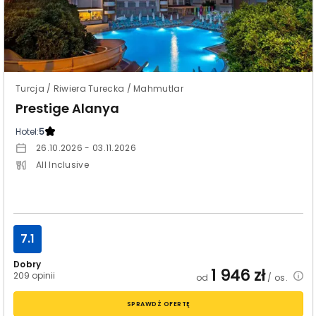
Turcja / Riwiera Turecka / Mahmutlar
Prestige Alanya
Hotel:
5
26.10.2026 - 03.11.2026
All Inclusive
7.1
Dobry
1 946
zł
209 opinii
od
/ os.
SPRAWDŹ OFERTĘ