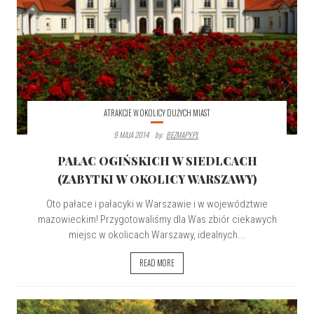
ATRAKCJE W OKOLICY DUŻYCH MIAST
9 MAJA 2014
By:
BEZMAPY.PL
PAŁAC OGIŃSKICH W SIEDLCACH
(ZABYTKI W OKOLICY WARSZAWY)
Oto pałace i pałacyki w Warszawie i w województwie
mazowieckim! Przygotowaliśmy dla Was zbiór ciekawych
miejsc w okolicach Warszawy, idealnych...
READ MORE