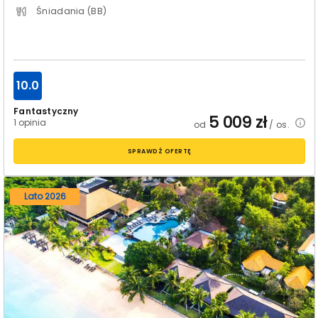
Śniadania (BB)
10.0
Fantastyczny
5 009
zł
1 opinia
od
/ os.
SPRAWDŹ OFERTĘ
Lato 2026