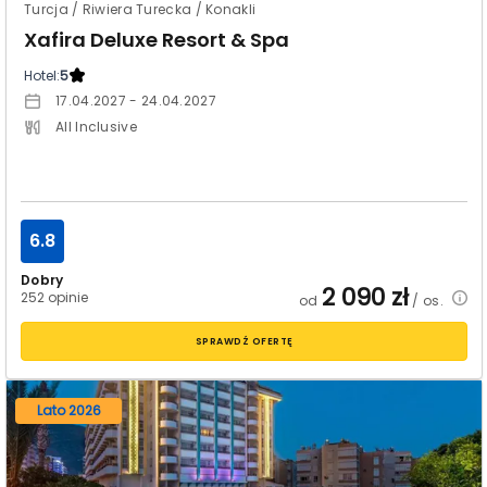
Turcja / Riwiera Turecka / Konakli
Xafira Deluxe Resort & Spa
Hotel:
5
17.04.2027 - 24.04.2027
All Inclusive
6.8
Dobry
2 090
zł
252 opinie
od
/ os.
SPRAWDŹ OFERTĘ
Lato 2026