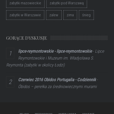
zabytki mazowieckie
zabytki pod Warszawą
zabytki w Warszawie
zalew
zima
śnieg
GORĄCE DYSKUSJE
lipce-reymontowskie - lipce-reymontowskie
-
Lipce
Reymontowskie i Muzeum im. Władysława S.
Reymonta (zabytki w okolicy Łodzi)
Czerwiec 2016 Obidos Portugalia - Codziennik
-
Óbidos – perełka za średniowiecznymi murami