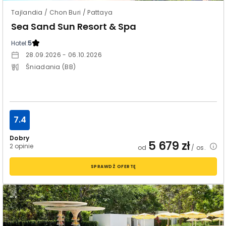
Tajlandia / Chon Buri / Pattaya
Sea Sand Sun Resort & Spa
Hotel:
5
28.09.2026 - 06.10.2026
Śniadania (BB)
7.4
Dobry
5 679
zł
2 opinie
od
/ os.
SPRAWDŹ OFERTĘ