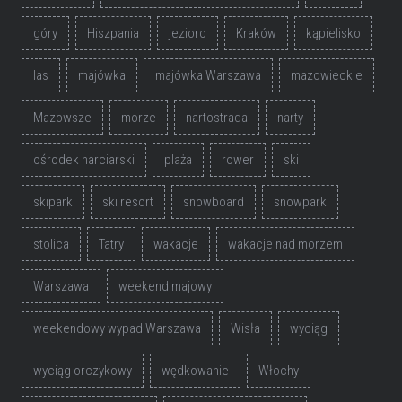
góry
Hiszpania
jezioro
Kraków
kąpielisko
las
majówka
majówka Warszawa
mazowieckie
Mazowsze
morze
nartostrada
narty
ośrodek narciarski
plaża
rower
ski
skipark
ski resort
snowboard
snowpark
stolica
Tatry
wakacje
wakacje nad morzem
Warszawa
weekend majowy
weekendowy wypad Warszawa
Wisła
wyciąg
wyciąg orczykowy
wędkowanie
Włochy