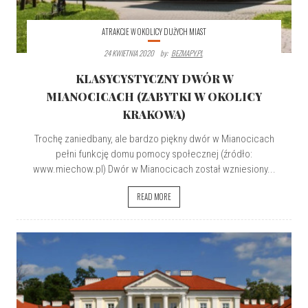
ATRAKCJE W OKOLICY DUŻYCH MIAST
24 KWIETNIA 2020
By:
BEZMAPY.PL
KLASYCYSTYCZNY DWÓR W
MIANOCICACH (ZABYTKI W OKOLICY
KRAKOWA)
Trochę zaniedbany, ale bardzo piękny dwór w Mianocicach
pełni funkcję domu pomocy społecznej (źródło:
www.miechow.pl) Dwór w Mianocicach został wzniesiony...
READ MORE