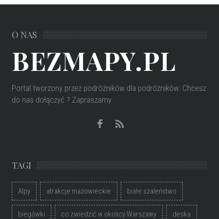
O NAS
BEZMAPY.PL
Portal tworzony przez podróżników dla podróżników
. Chcesz
do nas dołączyć ? Zapraszamy.
TAGI
Alpy
atrakcje mazowieckie
białe szaleństwo
biegówki
co zwiedzić w okolicy Warszawy
deska