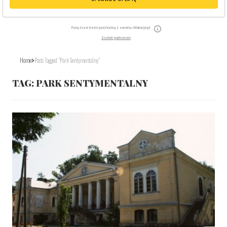
Powyższe treści pochodzą z serwisu Wakacje.pl
Zostań partnerem
Home
Posts Tagged "park Sentymentalny"
TAG:
PARK SENTYMENTALNY