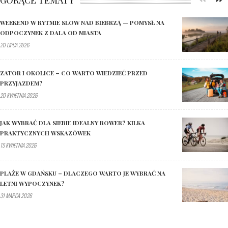
GORĄCE TEMATY
WEEKEND W RYTMIE SLOW NAD BIEBRZĄ — POMYSŁ NA
ODPOCZYNEK Z DALA OD MIASTA
20 LIPCA 2026
ZATOR I OKOLICE – CO WARTO WIEDZIEĆ PRZED
PRZYJAZDEM?
20 KWIETNIA 2026
JAK WYBRAĆ DLA SIEBIE IDEALNY ROWER? KILKA
PRAKTYCZNYCH WSKAZÓWEK
15 KWIETNIA 2026
PLAŻE W GDAŃSKU – DLACZEGO WARTO JE WYBRAĆ NA
LETNI WYPOCZYNEK?
31 MARCA 2026