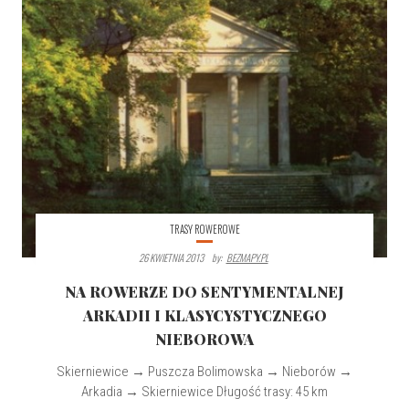
TRASY ROWEROWE
26 KWIETNIA 2013
By:
BEZMAPY.PL
NA ROWERZE DO SENTYMENTALNEJ
ARKADII I KLASYCYSTYCZNEGO
NIEBOROWA
Skierniewice → Puszcza Bolimowska → Nieborów →
Arkadia → Skierniewice Długość trasy: 45 km