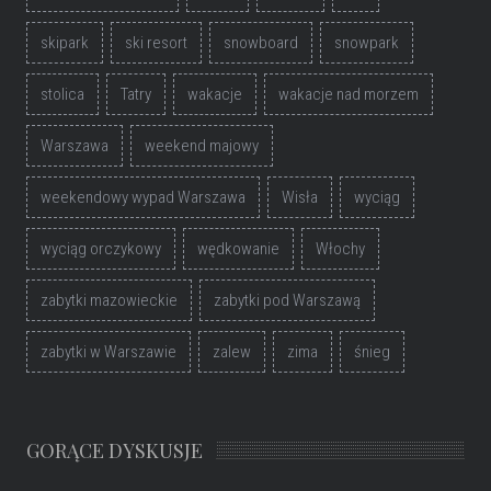
skipark
ski resort
snowboard
snowpark
stolica
Tatry
wakacje
wakacje nad morzem
Warszawa
weekend majowy
weekendowy wypad Warszawa
Wisła
wyciąg
wyciąg orczykowy
wędkowanie
Włochy
zabytki mazowieckie
zabytki pod Warszawą
zabytki w Warszawie
zalew
zima
śnieg
GORĄCE DYSKUSJE