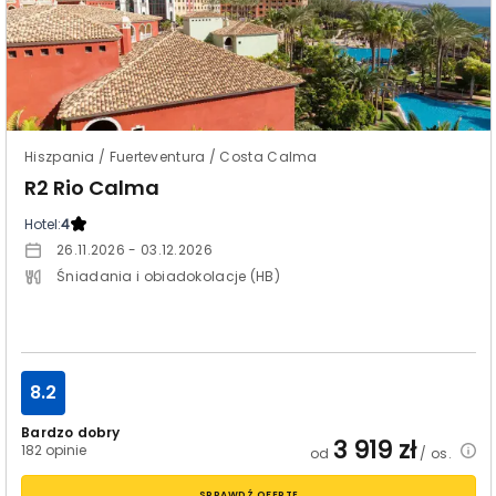
Hiszpania / Fuerteventura / Costa Calma
R2 Rio Calma
Hotel:
4
26.11.2026 - 03.12.2026
Śniadania i obiadokolacje (HB)
8.2
Bardzo dobry
3 919
zł
182 opinie
od
/ os.
SPRAWDŹ OFERTĘ