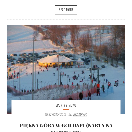
READ MORE
SPORTY ZIMOWE
30 STYCZNIA 2015
By:
BEZMAPY.PL
PIĘKNA GÓRA W GOŁDAPI (NARTY NA