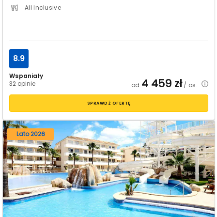
All Inclusive
8.9
Wspaniały
4 459
zł
32 opinie
od
/ os.
SPRAWDŹ OFERTĘ
Lato 2026