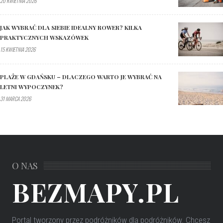
20 KWIETNIA 2026
JAK WYBRAĆ DLA SIEBIE IDEALNY ROWER? KILKA
PRAKTYCZNYCH WSKAZÓWEK
15 KWIETNIA 2026
PLAŻE W GDAŃSKU – DLACZEGO WARTO JE WYBRAĆ NA
LETNI WYPOCZYNEK?
31 MARCA 2026
O NAS
BEZMAPY.PL
Portal tworzony przez podróżników dla podróżników
. Chcesz