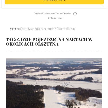
Powyższe treści pochodzą z serwisu Wakacje.pl
Zostań partnerem
Home
Posts Tagged "gdzie Pojeździć Na Nartach W Okolicach Olsztyna"
TAG:
GDZIE POJEŹDZIĆ NA NARTACH W
OKOLICACH OLSZTYNA