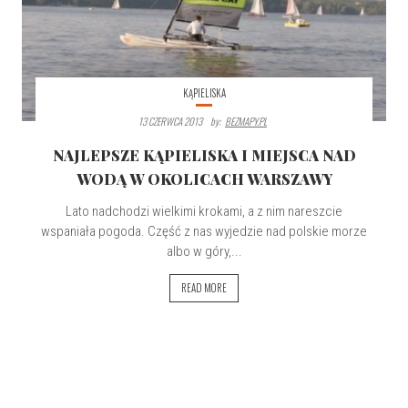
KĄPIELISKA
13 CZERWCA 2013
By:
BEZMAPY.PL
NAJLEPSZE KĄPIELISKA I MIEJSCA NAD
WODĄ W OKOLICACH WARSZAWY
Lato nadchodzi wielkimi krokami, a z nim nareszcie
wspaniała pogoda. Część z nas wyjedzie nad polskie morze
albo w góry,...
READ MORE