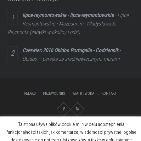
lipce-reymontowskie - lipce-reymontowskie
-
Lipce
Reymontowskie i Muzeum im. Władysława S.
Reymonta (zabytki w okolicy Łodzi)
Czerwiec 2016 Obidos Portugalia - Codziennik
-
Óbidos – perełka za średniowiecznymi murami
RELAKS
PRZEWODNIKI
WIATR I WODA
KONTAKT
Ta strona używa plików cookie m.in w celu udostępnienia
funkcjonalności takich jak komentarze, wiadomości prywatne, ogólne
dostosowanie do potrzeb użytkowników, a także w celu zbierania