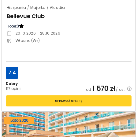
Hiszpania / Majorka / Alcudia
Bellevue Club
Hotel:
3
20.10.2026 - 28.10.2026
Własne (WŁ)
7.4
Dobry
1 570
zł
117 opinii
od
/ os.
SPRAWDŹ OFERTĘ
Lato 2026