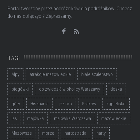
Portal tworzony przez podróżników dla podróżników
. Chcesz
do nas dołączyć ? Zapraszamy.
TAGI
Alpy
atrakcje mazowieckie
białe szaleństwo
biegówki
co zwiedzić w okolicy Warszawy
deska
góry
Hiszpania
jezioro
Kraków
kąpielisko
las
majówka
majówka Warszawa
mazowieckie
Mazowsze
morze
nartostrada
narty