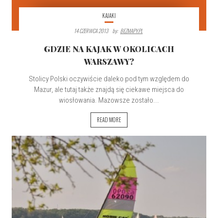
KAJAKI
14 CZERWCA 2013
By:
BEZMAPY.PL
GDZIE NA KAJAK W OKOLICACH
WARSZAWY?
Stolicy Polski oczywiście daleko pod tym względem do
Mazur, ale tutaj także znajdą się ciekawe miejsca do
wiosłowania. Mazowsze zostało...
READ MORE