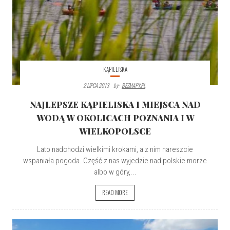
KĄPIELISKA
2 LIPCA 2013
By:
BEZMAPY.PL
NAJLEPSZE KĄPIELISKA I MIEJSCA NAD
WODĄ W OKOLICACH POZNANIA I W
WIELKOPOLSCE
Lato nadchodzi wielkimi krokami, a z nim nareszcie
wspaniała pogoda. Część z nas wyjedzie nad polskie morze
albo w góry,...
READ MORE