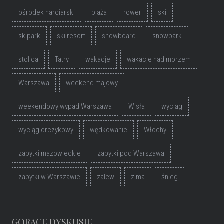
ośrodek narciarski
plaża
rower
ski
skipark
ski resort
snowboard
snowpark
stolica
Tatry
wakacje
wakacje nad morzem
Warszawa
weekend majowy
weekendowy wypad Warszawa
Wisła
wyciąg
wyciąg orczykowy
wędkowanie
Włochy
zabytki mazowieckie
zabytki pod Warszawą
zabytki w Warszawie
zalew
zima
śnieg
GORĄCE DYSKUSJE