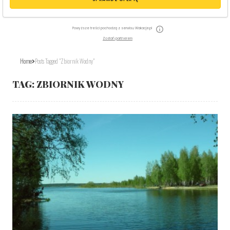
Powyższe treści pochodzą z serwisu Wakacje.pl
Zostań partnerem
Home
Posts Tagged "zbiornik Wodny"
TAG:
ZBIORNIK WODNY