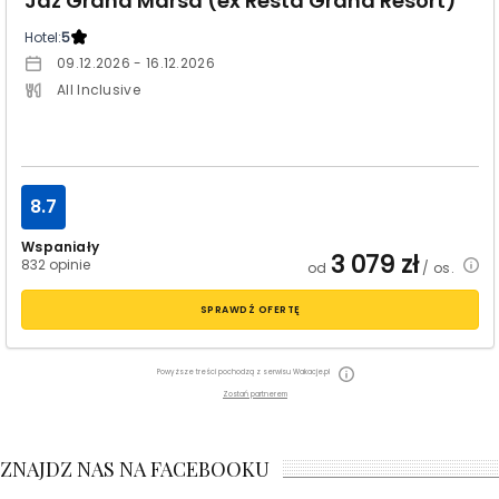
Jaz Grand Marsa (ex Resta Grand Resort)
Hotel:
5
09.12.2026 - 16.12.2026
All Inclusive
8.7
Wspaniały
3 079
zł
832 opinie
od
/ os.
SPRAWDŹ OFERTĘ
Powyższe treści pochodzą z serwisu Wakacje.pl
Zostań partnerem
ZNAJDZ NAS NA FACEBOOKU