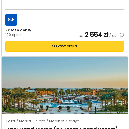
8.6
Bardzo dobry
2 554
zł
129 opinii
od
/ os.
SPRAWDŹ OFERTĘ
Egipt / Marsa El Alam / Madinat Coraya