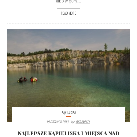
albo w góry,...
READ MORE
KĄPIELISKA
19 CZERWCA 2013
By:
BEZMAPY.PL
NAJLEPSZE KĄPIELISKA I MIEJSCA NAD