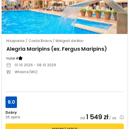
Hiszpania / Costa Brava / Malgrat de Mar
Alegria Maripins (ex. Fergus Maripins)
Hotel:
4
01.10.2026 - 08.10.2026
Własne (WŁ)
8.0
Dobry
1 549
zł
26 opinii
od
/ os.
SPRAWDŹ OFERTĘ