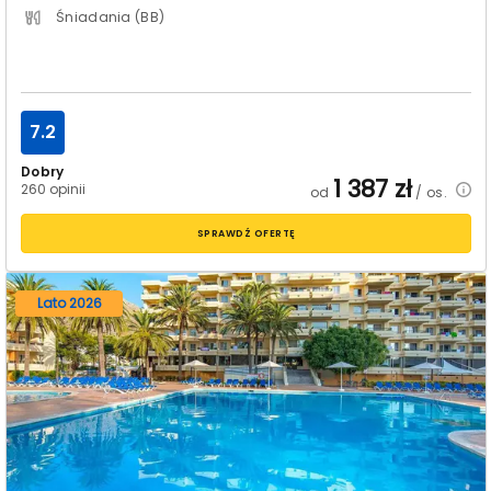
Śniadania (BB)
7.2
Dobry
1 387
zł
260 opinii
od
/ os.
SPRAWDŹ OFERTĘ
Lato 2026