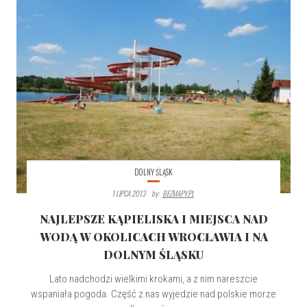
DOLNY ŚLĄSK
1 LIPCA 2013
By:
BEZMAPY.PL
NAJLEPSZE KĄPIELISKA I MIEJSCA NAD
WODĄ W OKOLICACH WROCŁAWIA I NA
DOLNYM ŚLĄSKU
Lato nadchodzi wielkimi krokami, a z nim nareszcie
wspaniała pogoda. Część z nas wyjedzie nad polskie morze