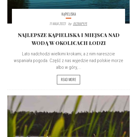
KĄPIELISKA
11 MAJA 2023
By:
BEZMAPY.PL
NAJLEPSZE KĄPIELISKA I MIEJSCA NAD
WODĄ W OKOLICACH ŁODZI
Lato nadchodzi wielkimi krokami, a z nim nareszcie
wspaniała pogoda. Część z nas wyjedzie nad polskie morze
albo w góry,...
READ MORE