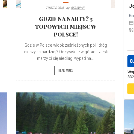
7 LUTEGO 2018
By:
BEZMAPY.PL
Hot
GDZIE NA NARTY? 5
TOPOWYCH MIEJSC W
POLSCE!
Gdzie w Polsce widok zaśnieżonych pól i dróg
cieszy najbardziej? Oczywiście w górach! Jeśli
marzy ci się niedługi wypad na...
8
READ MORE
Ws
832