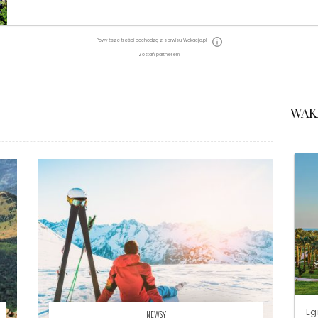
Powyższe treści pochodzą z serwisu Wakacje.pl
Zostań partnerem
WAK
Eg
NEWSY