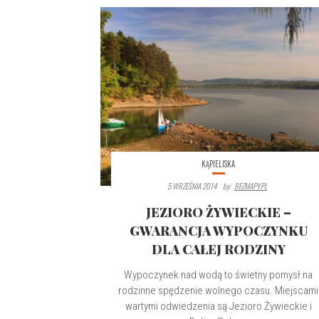
KĄPIELISKA
5 WRZEŚNIA 2014
By:
BEZMAPY.PL
JEZIORO ŻYWIECKIE –
GWARANCJA WYPOCZYNKU
DLA CAŁEJ RODZINY
Wypoczynek nad wodą to świetny pomysł na
rodzinne spędzenie wolnego czasu. Miejscami
wartymi odwiedzenia są Jezioro Żywieckie i