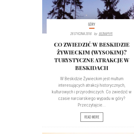
GÓRY
28 STYCZNIA 2016
By:
BEZMAPY.PL
CO ZWIEDZIĆ W BESKIDZIE
ŻYWIECKIM (WYSOKIM)?
TURYSTYCZNE ATRAKCJE W
BESKIDACH
W Beskidzie Żywieckim jest multum
interesujących atrakcji historycznych,
kulturowych i przyrodniczych. Co zwiedzić w
czasie narciarskiego wypadu w góry?
Przeczytajcie...
READ MORE