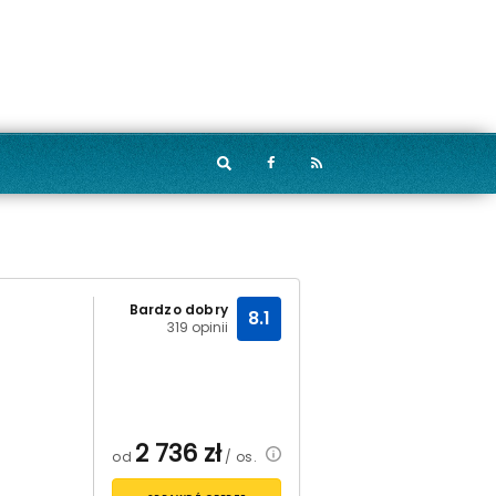
Bardzo dobry
8.1
319 opinii
2 736
zł
od
/ os.