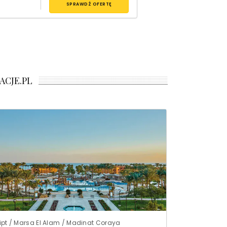
SPRAWDŹ OFERTĘ
ACJE.PL
ipt / Marsa El Alam / Madinat Coraya