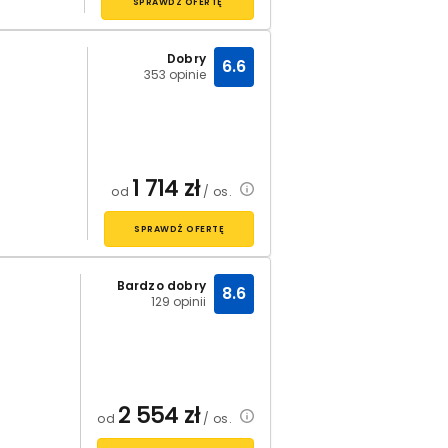
SPRAWDŹ OFERTĘ
Dobry
6.6
353 opinie
1 714
zł
od
/ os.
SPRAWDŹ OFERTĘ
Bardzo dobry
8.6
129 opinii
2 554
zł
od
/ os.