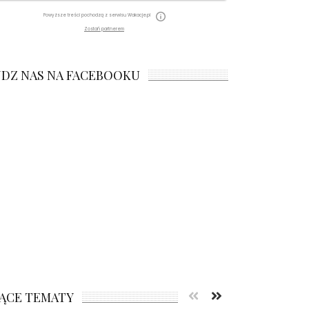
Powyższe treści pochodzą z serwisu Wakacje.pl
Zostań partnerem
JDZ NAS NA FACEBOOKU
ĄCE TEMATY