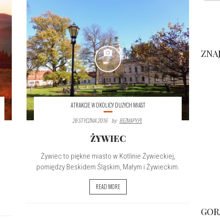
ZNA
ATRAKCJE W OKOLICY DUŻYCH MIAST
26 STYCZNIA 2016
By:
BEZMAPY.PL
ŻYWIEC
Żywiec to piękne miasto w Kotlinie Żywieckiej,
pomiędzy Beskidem Śląskim, Małym i Żywieckim.
READ MORE
GOR