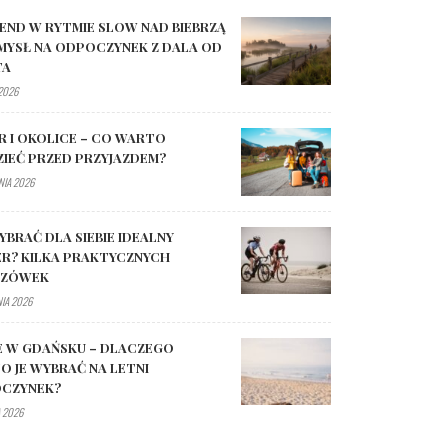
END W RYTMIE SLOW NAD BIEBRZĄ
MYSŁ NA ODPOCZYNEK Z DALA OD
TA
 2026
R I OKOLICE – CO WARTO
ZIEĆ PRZED PRZYJAZDEM?
NIA 2026
YBRAĆ DLA SIEBIE IDEALNY
R? KILKA PRAKTYCZNYCH
AZÓWEK
NIA 2026
E W GDAŃSKU – DLACZEGO
O JE WYBRAĆ NA LETNI
CZYNEK?
 2026