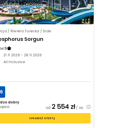
rcja / Riwiera Turecka / Side
osphorus Sorgun
el:
5
21.11.2026 - 28.11.2026
All Inclusive
.6
rdzo dobry
2 554
zł
opinii
od
/ os.
SPRAWDŹ OFERTĘ