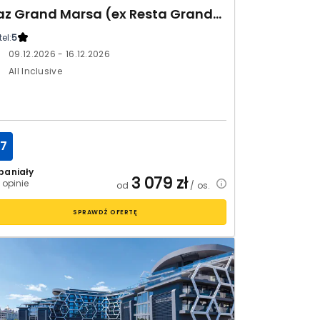
Jaz Grand Marsa (ex Resta Grand Resort)
el:
5
09.12.2026 - 16.12.2026
All Inclusive
.7
paniały
3 079
zł
 opinie
od
/ os.
SPRAWDŹ OFERTĘ