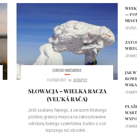
WEEK
— PO
MIAS
20 LIPCA
ZATO
WIED
20 KWIET
OŚRODKI NARCIARSKIE
JAK W
ROWE
11 LUTEGO 2013
By:
BEZMAPY.PL
WSK
SŁOWACJA – WIELKA RACZA
15 KWIET
(VEL’KÁ RAČA)
PLAŻ
Jeśli szukamy fajnego, a zarazem bliskiego
WART
polskiej granicy miejsca na zakosztowanie
WYPO
odrobiny białego szaleństwa, trudno o coś
31 MARCA
lepszego niż ośrodek...