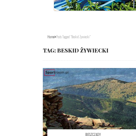
Home
Posts Tagged "Beskid Żywiecki"
TAG:
BESKID ŻYWIECKI
BIESZCZADY