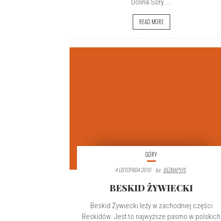
Dolina Soły....
READ MORE
GÓRY
4 LISTOPADA 2010
By:
BEZMAPY.PL
BESKID ŻYWIECKI
Beskid Żywiecki leży w zachodniej części
Beskidów. Jest to najwyższe pasmo w polskich