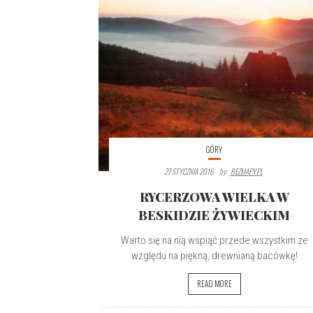
GÓRY
27 STYCZNIA 2016
By:
BEZMAPY.PL
RYCERZOWA WIELKA W
BESKIDZIE ŻYWIECKIM
Warto się na nią wspiąć przede wszystkim ze
względu na piękną, drewnianą bacówkę!
READ MORE