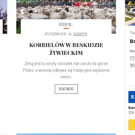
DZIEJE SIĘ ...
Tu
28 STYCZNIA 2016
By:
BEZMAPY.PL
B
KORBIELÓW W BESKIDZIE
Hot
ŻYWIECKIM
Zimą jest tu niezły ośrodek narciarski na górze
Pilsko, a wiosną odbywa się tradycyjne pędzenie
owiec.
READ MORE
8
Ba
129 