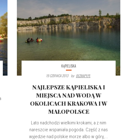
KĄPIELISKA
19 CZERWCA 2013
By:
BEZMAPY.PL
NAJLEPSZE KĄPIELISKA I
MIEJSCA NAD WODĄ W
a
OKOLICACH KRAKOWA I W
MAŁOPOLSCE
Lato nadchodzi wielkimi krokami, a z nim
nareszcie wspaniała pogoda. Część z nas
wyjedzie nad polskie morze albo w góry,...