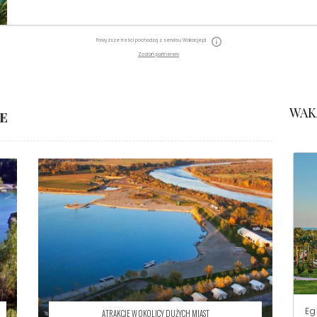
Powyższe treści pochodzą z serwisu Wakacje.pl
Zostań partnerem
WAK
E
Eg
ATRAKCJE W OKOLICY DUŻYCH MIAST