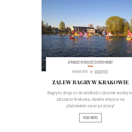
ATRAKCJE W OKOLICY DUŻYCH MIAST
18 MAJA 2016
By:
BEZMAPY.PL
ZALEW BAGRY W KRAKOWIE
Bagry to drugi co do wielkości zbiornik wodny n
obszarze Krakowa, idealne miejsce na
plażowanie zaraz po pracy!
READ MORE