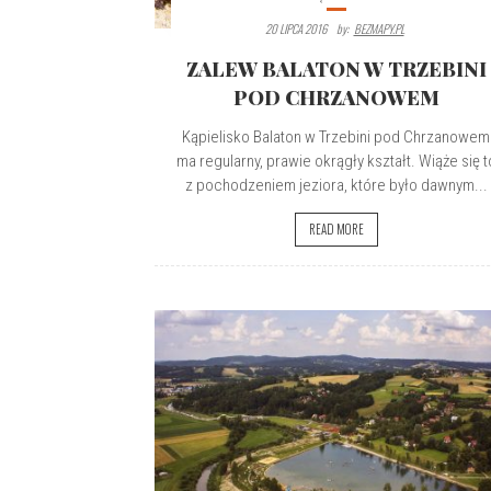
20 LIPCA 2016
By:
BEZMAPY.PL
ZALEW BALATON W TRZEBINI
POD CHRZANOWEM
Kąpielisko Balaton w Trzebini pod Chrzanowem
ma regularny, prawie okrągły kształt. Wiąże się t
z pochodzeniem jeziora, które było dawnym...
READ MORE