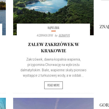
ZNA
KĄPIELISKA
4 CZERWCA 2016
By:
BEZMAPY.PL
ZALEW ZAKRZÓWEK W
KRAKOWIE
Zakrzówek, dawna kopalnia wapienia,
przypomina Chorwację na wybrzeżu
dalmatyńskim. Białe, wapienne skały pionowo
wystające z turkusowej wody, a w oddali...
READ MORE
GOR