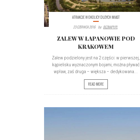
ATRAKCJE W OKOLICY DUŻYCH MIAST
23 CZERWCA 2016
By:
BEZMAPY.PL
ZALEW W ŁAPANOWIE POD
KRAKOWEM
Zalew podzielony jest na 2 części: w pierwszej,
kąpielisku wyznaczonym bojami, można pływać
wpław, zaś druga – większa – dedykowana...
READ MORE