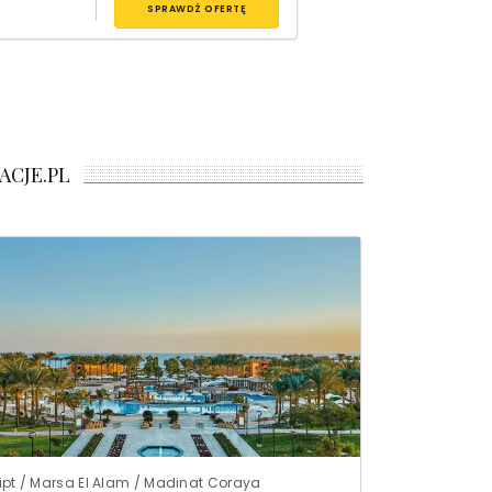
SPRAWDŹ OFERTĘ
ACJE.PL
ipt / Marsa El Alam / Madinat Coraya