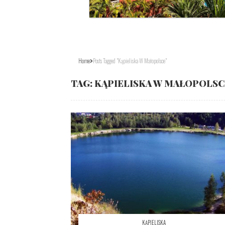
Home
Posts Tagged "kąpieliska W Małopolsce"
TAG:
KĄPIELISKA W MAŁOPOLSC
KĄPIELISKA