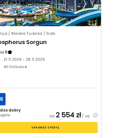
rcja / Riwiera Turecka / Side
osphorus Sorgun
el:
5
21.11.2026 - 28.11.2026
All Inclusive
.6
rdzo dobry
2 554
zł
opinii
od
/ os.
SPRAWDŹ OFERTĘ