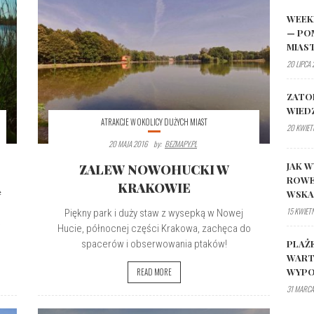
WEEK
— PO
MIAS
20 LIPCA
ZATO
WIED
ATRAKCJE W OKOLICY DUŻYCH MIAST
20 KWIET
20 MAJA 2016
By:
BEZMAPY.PL
JAK W
ZALEW NOWOHUCKI W
ROWE
Ą
KRAKOWIE
WSK
15 KWIET
Piękny park i duży staw z wysepką w Nowej
j
Hucie, północnej części Krakowa, zachęca do
PLAŻ
spacerów i obserwowania ptaków!
WART
WYPO
READ MORE
31 MARCA