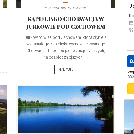
25 CZERWCA 2016
By:
BEZMAPY.PL
Hot
KĄPIELISKO CHORWACJA W
JURKOWIE POD CZCHOWEM
Jurków to wieś pod Czchowem, która słynie z
o
wspaniałego kąpieliska wymownie zwanego
Chorwacją. To ponoć jedno z najczystszych,
najbezpieczniejszych i...
8
READ MORE
Ws
832