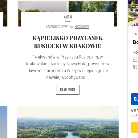
KAJAKI
14 CZERWCA 2016
By:
BEZMAPY.PL
Tu
KĄPIELISKO PRZYLASEK
B
RUSIECKI W KRAKOWIE
Hot
14 akwenów w Przylasku Rusieckim, w
krakowskiej dzielnicy Nowa Huta, powstało w
dawnym starorzeczu Wisły, w miejscu gdzie
dawniej wydobywano...
READ MORE
8
Ba
130 