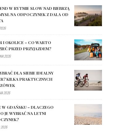
END W RYTMIE SLOW NAD BIEBRZĄ
MYSŁ NA ODPOCZYNEK Z DALA OD
TA
 2026
R I OKOLICE – CO WARTO
ZIEĆ PRZED PRZYJAZDEM?
NIA 2026
YBRAĆ DLA SIEBIE IDEALNY
R? KILKA PRAKTYCZNYCH
AZÓWEK
NIA 2026
E W GDAŃSKU – DLACZEGO
O JE WYBRAĆ NA LETNI
CZYNEK?
 2026