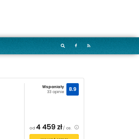
Wspaniały
8.9
33 opinie
4 459
zł
od
/ os.