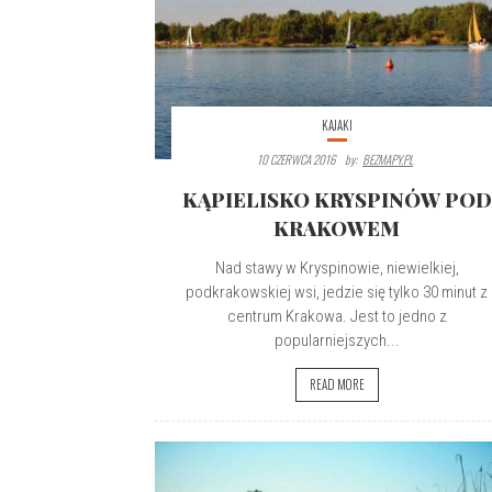
KAJAKI
10 CZERWCA 2016
By:
BEZMAPY.PL
KĄPIELISKO KRYSPINÓW POD
KRAKOWEM
Nad stawy w Kryspinowie, niewielkiej,
podkrakowskiej wsi, jedzie się tylko 30 minut z
centrum Krakowa. Jest to jedno z
popularniejszych...
READ MORE