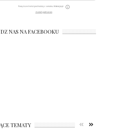
Powyższe treści pochodzą z serwisu Wakacje.pl
Zostań partnerem
JDZ NAS NA FACEBOOKU
ĄCE TEMATY