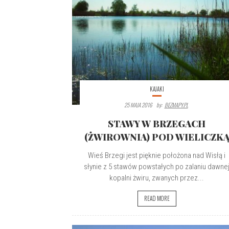
KAJAKI
25 MAJA 2016
By:
BEZMAPY.PL
STAWY W BRZEGACH
(ŻWIROWNIA) POD WIELICZK
Wieś Brzegi jest pięknie położona nad Wisłą i
słynie z 5 stawów powstałych po zalaniu dawne
kopalni żwiru, zwanych przez...
READ MORE