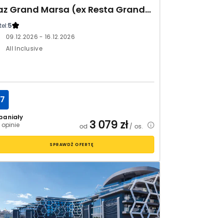
Jaz Grand Marsa (ex Resta Grand Resort)
el:
5
09.12.2026 - 16.12.2026
All Inclusive
.7
paniały
3 079
zł
 opinie
od
/ os.
SPRAWDŹ OFERTĘ