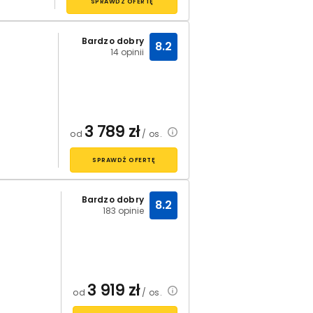
SPRAWDŹ OFERTĘ
Bardzo dobry
8.2
14 opinii
3 789
zł
od
/ os.
SPRAWDŹ OFERTĘ
Bardzo dobry
8.2
183 opinie
3 919
zł
od
/ os.