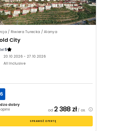
rcja / Riwiera Turecka / Alanya
old City
el:
5
20.10.2026 - 27.10.2026
All Inclusive
.6
rdzo dobry
2 388
zł
 opinii
od
/ os.
SPRAWDŹ OFERTĘ