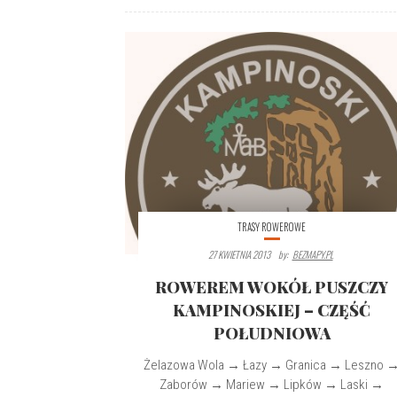
TRASY ROWEROWE
27 KWIETNIA 2013
By:
BEZMAPY.PL
ROWEREM WOKÓŁ PUSZCZY
KAMPINOSKIEJ – CZĘŚĆ
POŁUDNIOWA
Żelazowa Wola → Łazy → Granica → Leszno 
Zaborów → Mariew → Lipków → Laski →