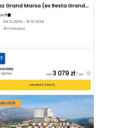
Jaz Grand Marsa (ex Resta Grand Resort)
el:
5
09.12.2026 - 16.12.2026
All Inclusive
.7
paniały
3 079
zł
 opinie
od
/ os.
SPRAWDŹ OFERTĘ
Lato 2026