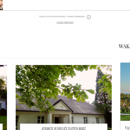
Powyższe treści pochodzą z serwisu Wakacje.pl
Zostań partnerem
WAK
Eg
ATRAKCJE W OKOLICY DUŻYCH MIAST