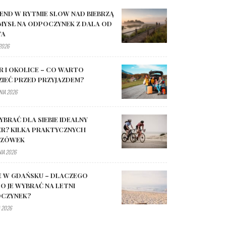
END W RYTMIE SLOW NAD BIEBRZĄ
MYSŁ NA ODPOCZYNEK Z DALA OD
TA
 2026
R I OKOLICE – CO WARTO
ZIEĆ PRZED PRZYJAZDEM?
NIA 2026
YBRAĆ DLA SIEBIE IDEALNY
R? KILKA PRAKTYCZNYCH
AZÓWEK
NIA 2026
E W GDAŃSKU – DLACZEGO
O JE WYBRAĆ NA LETNI
CZYNEK?
 2026