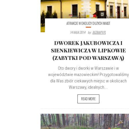
ATRAKCJE W OKOLICY DUŻYCH MIAST
14 MAJA 2014
By:
BEZMAPY.PL
DWOREK JAKUBOWICZA I
SIENKIEWICZA W LIPKOWIE
(ZABYTKI POD WARSZAWĄ)
Oto dwory i dworki w Warszawie i w
województwie mazowieckim! Przygotowaliśmy
dla Was zbiór ciekawych miejsc w okolicach
Warszawy, idealnych...
READ MORE