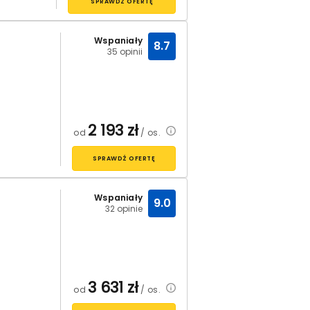
SPRAWDŹ OFERTĘ
Wspaniały
8.7
35 opinii
2 193
zł
od
/ os.
SPRAWDŹ OFERTĘ
Wspaniały
9.0
32 opinie
3 631
zł
od
/ os.