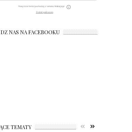
Powyższe treści pochodzą z serwisu Wakacje.pl
Zostań partnerem
JDZ NAS NA FACEBOOKU
ĄCE TEMATY