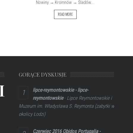
Nowiny → Kromnów → Śladów...
READ MORE
GORĄCE DYSKUSJE
L
lipce-reymontowskie - lipce-
reymontowskie
-
Lipce Reymontowskie i
Muzeum im. Władysława S. Reymonta (zabytki w
okolicy Łodzi)
Czerwiec 2016 Obidos Portugalia -