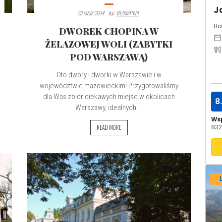
23 MAJA 2014
By:
BEZMAPY.PL
Hot
DWOREK CHOPINA W
ŻELAZOWEJ WOLI (ZABYTKI
POD WARSZAWĄ)
Oto dwory i dworki w Warszawie i w
województwie mazowieckim! Przygotowaliśmy
dla Was zbiór ciekawych miejsc w okolicach
8
Warszawy, idealnych...
Ws
832
READ MORE