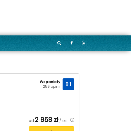
Wspaniały
9.1
259 opinii
2 958
zł
od
/ os.