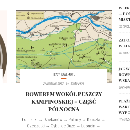
WEEK
— PO
MIAS
20 LIPCA
ZATO
WIED
20 KWIET
JAK W
ROWE
TRASY ROWEROWE
WSK
27 KWIETNIA 2013
By:
BEZMAPY.PL
15 KWIET
ROWEREM WOKÓŁ PUSZCZY
KAMPINOSKIEJ – CZĘŚĆ
PLAŻ
WART
PÓŁNOCNA
WYPO
→
Łomianki → Dziekanów → Palmiry → Kaliszki →
31 MARCA
Czeczotki → Cybulice Duże → Leoncin →