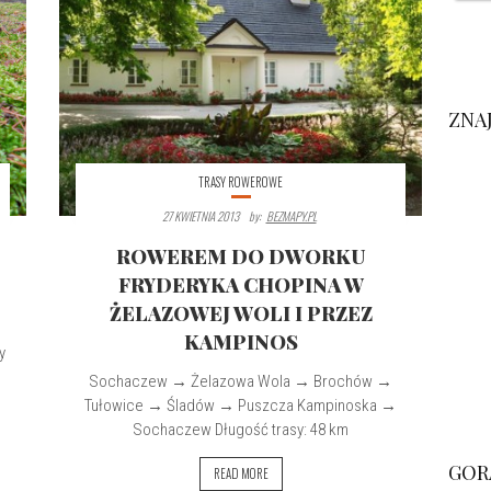
ZNA
TRASY ROWEROWE
27 KWIETNIA 2013
By:
BEZMAPY.PL
ROWEREM DO DWORKU
FRYDERYKA CHOPINA W
ŻELAZOWEJ WOLI I PRZEZ
KAMPINOS
y
Sochaczew → Żelazowa Wola → Brochów →
Tułowice → Śladów → Puszcza Kampinoska →
Sochaczew Długość trasy: 48 km
GOR
READ MORE