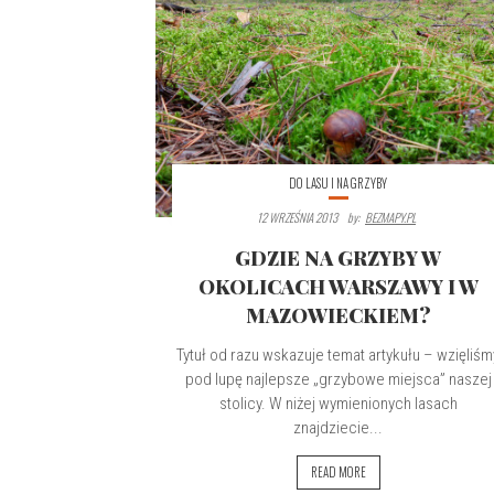
DO LASU I NA GRZYBY
12 WRZEŚNIA 2013
By:
BEZMAPY.PL
GDZIE NA GRZYBY W
OKOLICACH WARSZAWY I W
MAZOWIECKIEM?
Tytuł od razu wskazuje temat artykułu – wzięliśm
pod lupę najlepsze „grzybowe miejsca” naszej
stolicy. W niżej wymienionych lasach
znajdziecie...
READ MORE