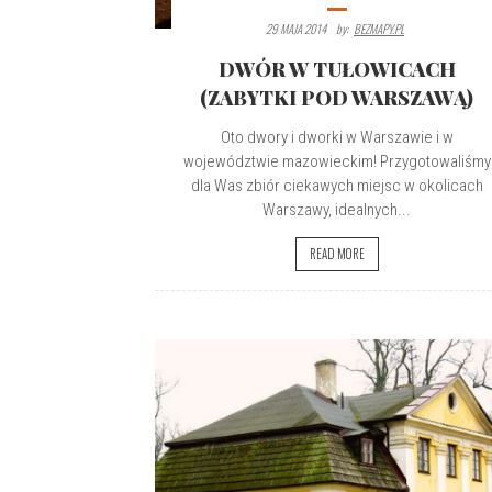
29 MAJA 2014
By:
BEZMAPY.PL
DWÓR W TUŁOWICACH
(ZABYTKI POD WARSZAWĄ)
Oto dwory i dworki w Warszawie i w
województwie mazowieckim! Przygotowaliśmy
dla Was zbiór ciekawych miejsc w okolicach
Warszawy, idealnych...
READ MORE