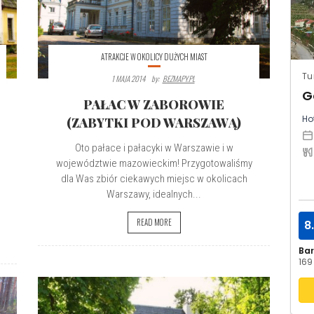
ATRAKCJE W OKOLICY DUŻYCH MIAST
Tu
1 MAJA 2014
By:
BEZMAPY.PL
G
PAŁAC W ZABOROWIE
Hot
(ZABYTKI POD WARSZAWĄ)
Oto pałace i pałacyki w Warszawie i w
województwie mazowieckim! Przygotowaliśmy
dla Was zbiór ciekawych miejsc w okolicach
Warszawy, idealnych...
READ MORE
8
Ba
169