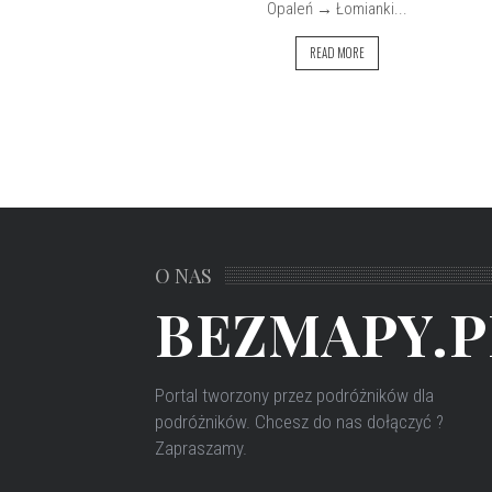
Opaleń → Łomianki...
READ MORE
O NAS
BEZMAPY.P
Portal tworzony przez podróżników dla
podróżników
. Chcesz do nas dołączyć ?
Zapraszamy.