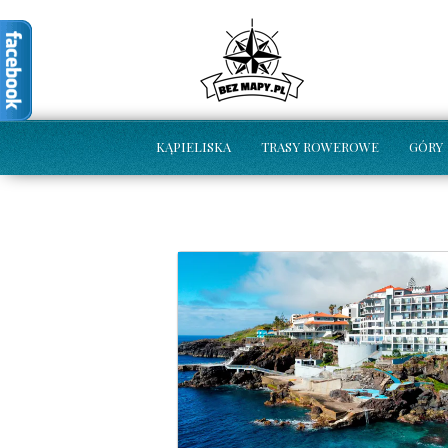
KĄPIELISKA
TRASY ROWEROWE
GÓRY