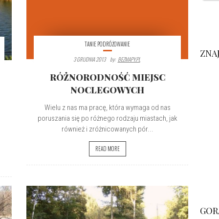
TANIE PODRÓŻOWANIE
ZNA
3 GRUDNIA 2013
By:
BEZMAPY.PL
RÓŻNORODNOŚĆ MIEJSC
NOCLEGOWYCH
Wielu z nas ma pracę, która wymaga od nas
poruszania się po różnego rodzaju miastach, jak
również i zróżnicowanych pór...
READ MORE
GOR