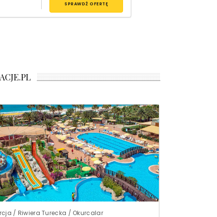
SPRAWDŹ OFERTĘ
ACJE.PL
rcja / Riwiera Turecka / Okurcalar