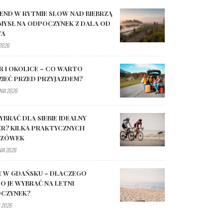
END W RYTMIE SLOW NAD BIEBRZĄ
MYSŁ NA ODPOCZYNEK Z DALA OD
TA
 2026
R I OKOLICE – CO WARTO
ZIEĆ PRZED PRZYJAZDEM?
NIA 2026
YBRAĆ DLA SIEBIE IDEALNY
R? KILKA PRAKTYCZNYCH
AZÓWEK
NIA 2026
E W GDAŃSKU – DLACZEGO
O JE WYBRAĆ NA LETNI
CZYNEK?
 2026