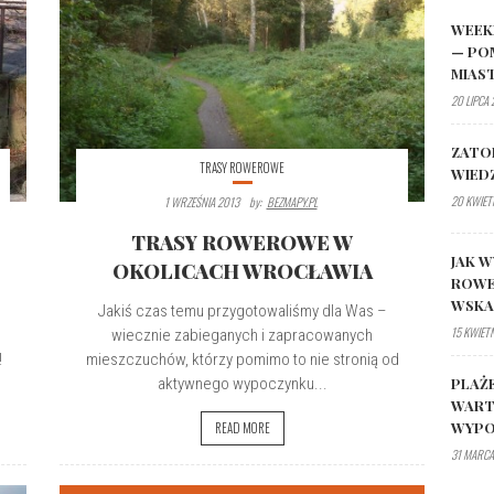
WEEK
— PO
MIAS
20 LIPCA
ZATO
TRASY ROWEROWE
WIED
20 KWIET
1 WRZEŚNIA 2013
By:
BEZMAPY.PL
TRASY ROWEROWE W
JAK W
OKOLICACH WROCŁAWIA
ROWE
WSK
Jakiś czas temu przygotowaliśmy dla Was –
15 KWIET
wiecznie zabieganych i zapracowanych
!
mieszczuchów, którzy pomimo to nie stronią od
PLAŻ
aktywnego wypoczynku...
WART
WYPO
READ MORE
31 MARCA