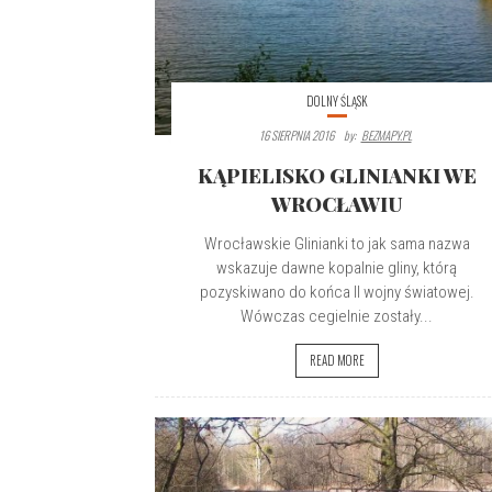
DOLNY ŚLĄSK
16 SIERPNIA 2016
By:
BEZMAPY.PL
KĄPIELISKO GLINIANKI WE
WROCŁAWIU
Wrocławskie Glinianki to jak sama nazwa
wskazuje dawne kopalnie gliny, którą
pozyskiwano do końca II wojny światowej.
Wówczas cegielnie zostały...
READ MORE