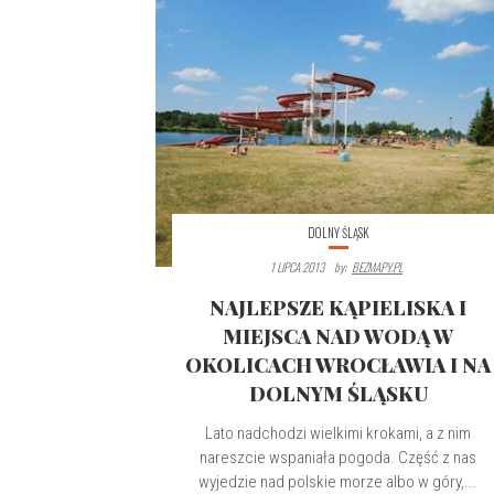
DOLNY ŚLĄSK
1 LIPCA 2013
By:
BEZMAPY.PL
NAJLEPSZE KĄPIELISKA I
MIEJSCA NAD WODĄ W
OKOLICACH WROCŁAWIA I NA
DOLNYM ŚLĄSKU
Lato nadchodzi wielkimi krokami, a z nim
nareszcie wspaniała pogoda. Część z nas
wyjedzie nad polskie morze albo w góry,...