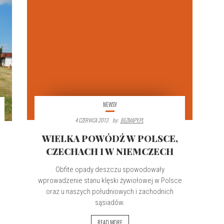
NEWSY
4 CZERWCA 2013
By:
BEZMAPY.PL
WIELKA POWÓDŹ W POLSCE,
CZECHACH I W NIEMCZECH
Obfite opady deszczu spowodowały
wprowadzenie stanu klęski żywiołowej w Polsce
oraz u naszych południowych i zachodnich
sąsiadów.
READ MORE