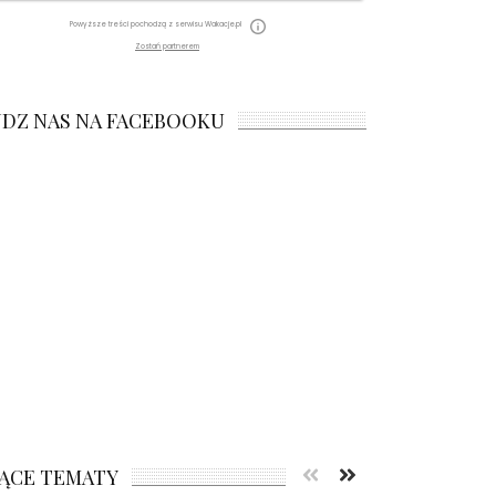
Powyższe treści pochodzą z serwisu Wakacje.pl
Zostań partnerem
JDZ NAS NA FACEBOOKU
ĄCE TEMATY