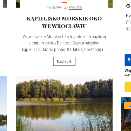
G
31 MAJA 2019
By:
BEZMAPY.PL
Hot
KĄPIELISKO MORSKIE OKO
?
WE WROCŁAWIU
.
Wrocławskie Morskie Oko to położone najbliżej
centrum stolicy Dolnego Śląska miejskie
kąpielisko. Już od ponad 100 lat daje ochłodę i...
9
READ MORE
Ws
445