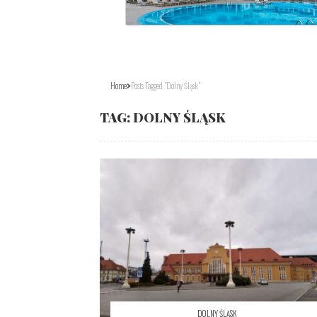
Home
Posts Tagged "Dolny Śląsk"
TAG:
DOLNY ŚLĄSK
DOLNY ŚLĄSK