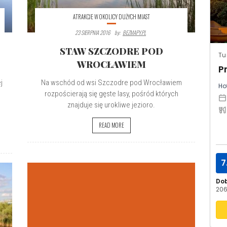
ATRAKCJE W OKOLICY DUŻYCH MIAST
23 SIERPNIA 2016
By:
BEZMAPY.PL
STAW SZCZODRE POD
Tu
WROCŁAWIEM
P
j
Na wschód od wsi Szczodre pod Wrocławiem
Hot
rozpościerają się gęste lasy, pośród których
znajduje się urokliwe jezioro.
READ MORE
7
Do
206