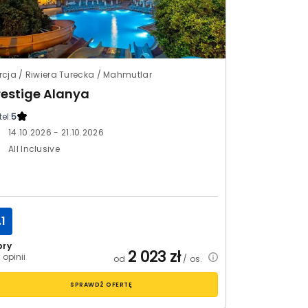
rcja / Riwiera Turecka / Mahmutlar
restige Alanya
el:
5
14.10.2026 - 21.10.2026
All Inclusive
.1
bry
2 023
zł
 opinii
od
/ os.
SPRAWDŹ OFERTĘ