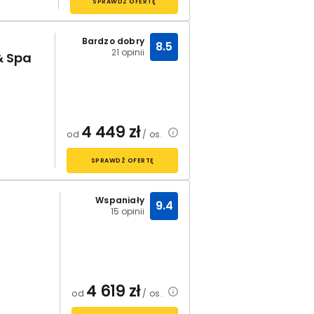
SPRAWDŹ OFERTĘ
Bardzo dobry
8.5
21 opinii
& Spa
4 449
zł
od
/ os.
SPRAWDŹ OFERTĘ
Wspaniały
9.4
15 opinii
4 619
zł
od
/ os.