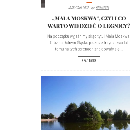
16 STYCZNIA 2022
By:
BEZMAPY.PL
„MAŁA MOSKWA”, CZYLI CO
WARTO WIEDZIEĆ O LEGNICY
Na początku wyjaśnimy skąd tytuł Mała Moskwa
Otóż na Dolnym Śląsku jeszcze trzydzieści lat
temu na tych terenach znajdowały się...
READ MORE