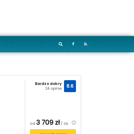
Bardzo dobry
8.6
24 opinie
3 709
zł
od
/ os.