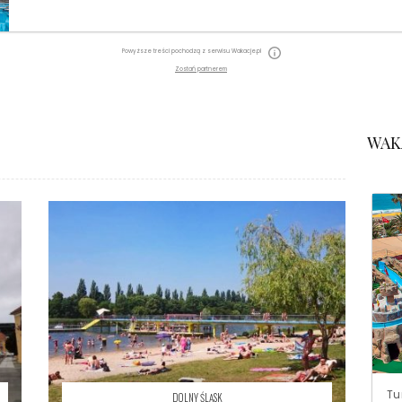
Powyższe treści pochodzą z serwisu Wakacje.pl
Zostań partnerem
WAK
Tu
DOLNY ŚLĄSK