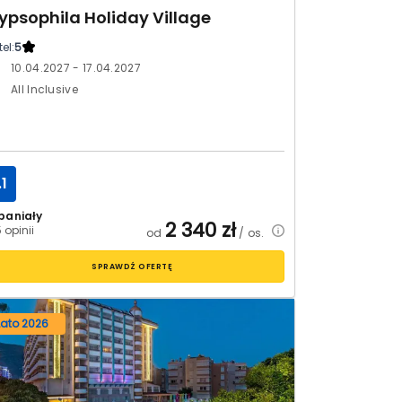
ypsophila Holiday Village
el:
5
10.04.2027 - 17.04.2027
All Inclusive
.1
paniały
2 340
zł
 opinii
od
/ os.
SPRAWDŹ OFERTĘ
Lato 2026